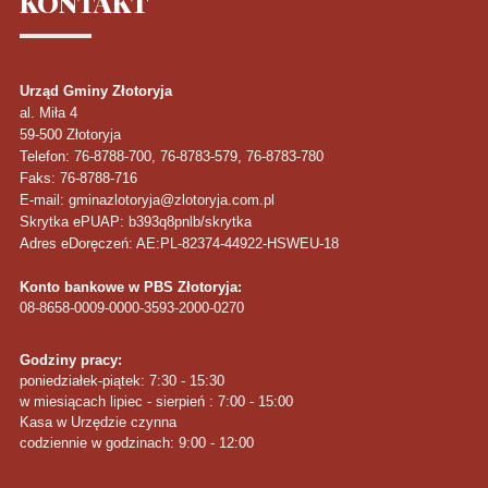
KONTAKT
Urząd Gminy Złotoryja
al. Miła 4
59-500
Złotoryja
Telefon
: 76-8788-700, 76-8783-579, 76-8783-780
Faks
: 76-8788-716
E-mail: gminazlotoryja@zlotoryja.com.pl
Skrytka ePUAP: b393q8pnlb/skrytka
Adres eDoręczeń: AE:PL-82374-44922-HSWEU-18
Konto bankowe w PBS Złotoryja:
08-8658-0009-0000-3593-2000-0270
Godziny pracy:
poniedziałek-piątek: 7:30 - 15:30
w miesiącach lipiec - sierpień : 7:00 - 15:00
Kasa w Urzędzie czynna
codziennie w godzinach: 9:00 - 12:00