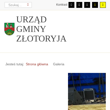
Kontrast
URZĄD
GMINY
ZŁOTORYJA
Jesteś tutaj:
Strona główna
Galeria