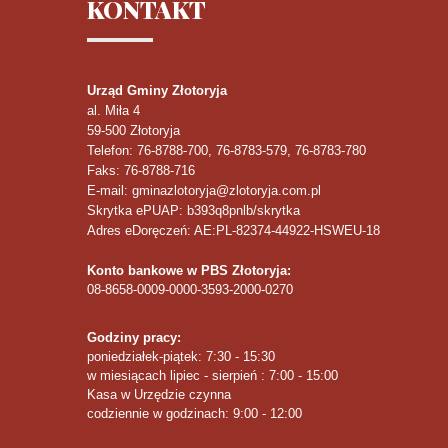
KONTAKT
Urząd Gminy Złotoryja
al. Miła 4
59-500
Złotoryja
Telefon
: 76-8788-700, 76-8783-579, 76-8783-780
Faks
: 76-8788-716
E-mail: gminazlotoryja@zlotoryja.com.pl
Skrytka ePUAP: b393q8pnlb/skrytka
Adres eDoręczeń: AE:PL-82374-44922-HSWEU-18
Konto bankowe w PBS Złotoryja:
08-8658-0009-0000-3593-2000-0270
Godziny pracy:
poniedziałek-piątek: 7:30 - 15:30
w miesiącach lipiec - sierpień : 7:00 - 15:00
Kasa w Urzędzie czynna
codziennie w godzinach: 9:00 - 12:00