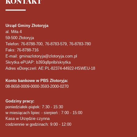
KONTAKT
Urząd Gminy Złotoryja
al. Miła 4
59-500
Złotoryja
Telefon
: 76-8788-700, 76-8783-579, 76-8783-780
Faks
: 76-8788-716
E-mail: gminazlotoryja@zlotoryja.com.pl
Skrytka ePUAP: b393q8pnlb/skrytka
Adres eDoręczeń: AE:PL-82374-44922-HSWEU-18
Konto bankowe w PBS Złotoryja:
08-8658-0009-0000-3593-2000-0270
Godziny pracy:
poniedziałek-piątek: 7:30 - 15:30
w miesiącach lipiec - sierpień : 7:00 - 15:00
Kasa w Urzędzie czynna
codziennie w godzinach: 9:00 - 12:00