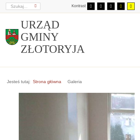
Kontrast
URZĄD
GMINY
ZŁOTORYJA
Jesteś tutaj:
Strona główna
Galeria