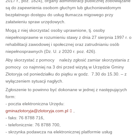
2017 r., poz. 1824), organy administracji publicznej zobowiązane
są do zapewnienia osobom głuchym lub głuchoniewidomym
bezpłatnego dostępu do usług tłumacza migowego przy
załatwieniu spraw urzędowych.
Mogą z niej skorzystać osoby uprawnione, tj. osoby
niepełnosprawne w rozumieniu stawy z dnia 27 sierpnia 1997 r. o
rehabilitacji zawodowej i społecznej oraz zatrudnianiu osób
niepełnosprawnych (Dz. U. z 2020 r. poz. 426).
Aby skorzystać z pomocy należy zgłosić zamiar skorzystania z
pomocy co najmniej na 3 dni przed wizytą w Urzędzie Gminy
Złotoryja od poniedziałku do piątku w godz. 7.30 do 15.30. – z
wyłączeniem sytuacji nagłych.
Zgłoszenie to powinno być dokonane w jednej z następujących
form:
- poczta elektroniczna Urzędu:
gminazlotoryja@zlotoryja.com.pl
,
- faks: 76 8788 716,
- telefonicznie: 76 8788 700,
- skrzynka podawcza na elektronicznej platformie usług