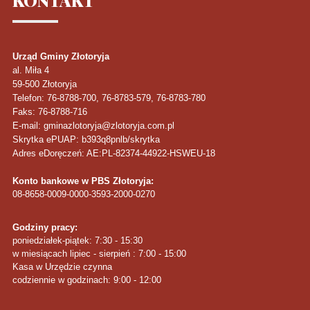
KONTAKT
Urząd Gminy Złotoryja
al. Miła 4
59-500
Złotoryja
Telefon
: 76-8788-700, 76-8783-579, 76-8783-780
Faks
: 76-8788-716
E-mail: gminazlotoryja@zlotoryja.com.pl
Skrytka ePUAP: b393q8pnlb/skrytka
Adres eDoręczeń: AE:PL-82374-44922-HSWEU-18
Konto bankowe w PBS Złotoryja:
08-8658-0009-0000-3593-2000-0270
Godziny pracy:
poniedziałek-piątek: 7:30 - 15:30
w miesiącach lipiec - sierpień : 7:00 - 15:00
Kasa w Urzędzie czynna
codziennie w godzinach: 9:00 - 12:00