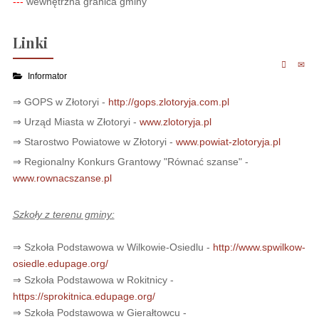
---
wewnętrzna granica gminy
Linki
Informator
⇒ GOPS w Złotoryi -
http://gops.zlotoryja.com.pl
⇒ Urząd Miasta w Złotoryi -
www.zlotoryja.pl
⇒ Starostwo Powiatowe w Złotoryi -
www.powiat-zlotoryja.pl
⇒ Regionalny Konkurs Grantowy "Równać szanse" -
www.rownacszanse.pl
Szkoły z terenu gminy:
⇒ Szkoła Podstawowa w Wilkowie-Osiedlu -
http://www.spwilkow-
osiedle.edupage.org/
⇒ Szkoła Podstawowa w Rokitnicy -
https://sprokitnica.edupage.org/
⇒ Szkoła Podstawowa w Gierałtowcu -