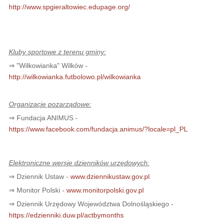
http://www.spgieraltowiec.edupage.org/
Kluby sportowe z terenu gminy:
⇒ "Wilkowianka" Wilków -
http://wilkowianka.futbolowo.pl/wilkowianka
Organizacje pozarządowe:
⇒ Fundacja ANIMUS -
https://www.facebook.com/fundacja.animus/?locale=pl_PL
Elektroniczne wersje dzienników urzędowych:
⇒ Dziennik Ustaw -
www.dziennikustaw.gov.pl
⇒ Monitor Polski -
www.monitorpolski.gov.pl
⇒ Dziennik Urzędowy Województwa Dolnośląskiego -
https://edzienniki.duw.pl/actbymonths