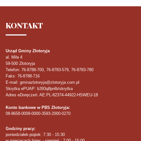
KONTAKT
Urząd Gminy Złotoryja
al. Miła 4
59-500
Złotoryja
Telefon
: 76-8788-700, 76-8783-579, 76-8783-780
Faks
: 76-8788-716
E-mail: gminazlotoryja@zlotoryja.com.pl
Skrytka ePUAP: b393q8pnlb/skrytka
Adres eDoręczeń: AE:PL-82374-44922-HSWEU-18
Konto bankowe w PBS Złotoryja:
08-8658-0009-0000-3593-2000-0270
Godziny pracy:
poniedziałek-piątek: 7:30 - 15:30
w miesiącach lipiec - sierpień : 7:00 - 15:00