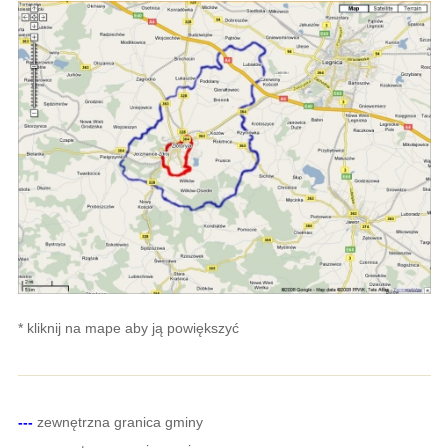
* kliknij na mape aby ją powiększyć
---
zewnętrzna granica gminy