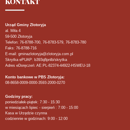
KONTAKT
Urząd Gminy Złotoryja
al. Miła 4
59-500
Złotoryja
Telefon
: 76-8788-700, 76-8783-579, 76-8783-780
Faks
: 76-8788-716
E-mail: gminazlotoryja@zlotoryja.com.pl
Skrytka ePUAP: b393q8pnlb/skrytka
Adres eDoręczeń: AE:PL-82374-44922-HSWEU-18
Konto bankowe w PBS Złotoryja:
08-8658-0009-0000-3593-2000-0270
Godziny pracy:
poniedziałek-piątek: 7:30 - 15:30
w miesiącach lipiec - sierpień : 7:00 - 15:00
Kasa w Urzędzie czynna
codziennie w godzinach: 9:00 - 12:00