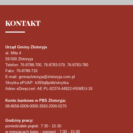
KONTAKT
Urząd Gminy Złotoryja
al. Miła 4
59-500
Złotoryja
Telefon
: 76-8788-700, 76-8783-579, 76-8783-780
Faks
: 76-8788-716
E-mail: gminazlotoryja@zlotoryja.com.pl
Skrytka ePUAP: b393q8pnlb/skrytka
Adres eDoręczeń: AE:PL-82374-44922-HSWEU-18
Konto bankowe w PBS Złotoryja:
08-8658-0009-0000-3593-2000-0270
Godziny pracy:
poniedziałek-piątek: 7:30 - 15:30
w miesiącach lipiec - sierpień : 7:00 - 15:00