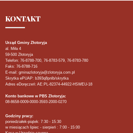
KONTAKT
Urząd Gminy Złotoryja
al. Miła 4
59-500
Złotoryja
Telefon
: 76-8788-700, 76-8783-579, 76-8783-780
Faks
: 76-8788-716
E-mail: gminazlotoryja@zlotoryja.com.pl
Skrytka ePUAP: b393q8pnlb/skrytka
Adres eDoręczeń: AE:PL-82374-44922-HSWEU-18
Konto bankowe w PBS Złotoryja:
08-8658-0009-0000-3593-2000-0270
Godziny pracy:
poniedziałek-piątek: 7:30 - 15:30
w miesiącach lipiec - sierpień : 7:00 - 15:00
Kasa w Urzędzie czynna