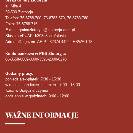
Urząd Gminy Złotoryja
al. Miła 4
59-500
Złotoryja
Telefon
: 76-8788-700, 76-8783-579, 76-8783-780
Faks
: 76-8788-716
E-mail: gminazlotoryja@zlotoryja.com.pl
Skrytka ePUAP: b393q8pnlb/skrytka
Adres eDoręczeń: AE:PL-82374-44922-HSWEU-18
Konto bankowe w PBS Złotoryja:
08-8658-0009-0000-3593-2000-0270
Godziny pracy:
poniedziałek-piątek: 7:30 - 15:30
w miesiącach lipiec - sierpień : 7:00 - 15:00
Kasa w Urzędzie czynna
codziennie w godzinach: 9:00 - 12:00
WAŻNE
INFORMACJE