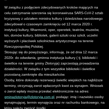
W związku z podjęciem zdecydowanych kroków mających na
celu zatrzymanie szerzenia się koronawirusa SARS-CoV-2 sztab
kryzysowy z udziałem ministra kultury i dziedzictwa narodowego
zdecydował o czasowym zamknięciu od 12 marca 2020 r.
instytucji kultury, filharmonii, oper, operetek, teatrów, muzeów,
kin, domów kultury, bibliotek, galerii sztuki oraz szkół, uczelni
wyższych i placówek szkolnictwa artystycznego na terenie
Rzeczypospolitej Polskiej.
Stosując się do powyższego, informuję, że od dnia 12 marca
2020r. do odwołania, gminna instytucja kultury ( tj. biblioteki i
świetlice na terenie gminy Złotoryja) zaprzestają prowadzenia
działalności. W związku z tym wszystkie biblioteki i świetlice
pozostaną zamknięte dla mieszkańców.
Osoby, które dokonały rezerwacji świetlic wiejskich na najbliższe
terminy, otrzymają zwrot wpłaconych kwot za wynajem. Wniosek
o zwrot wpłaty można przesłać elektronicznie na adres:
gminazlotoryja@zlotoryja.com.pl
, podając: imię i nazwisko osoby
wynajmującej, termin wynajęcia oraz nr rachunku bankowego, na
który należy zwrócić środki.