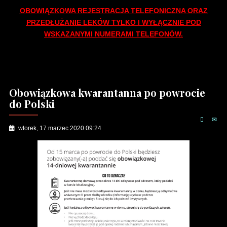
OBOWIĄZKOWA REJESTRACJA TELEFONICZNA ORAZ
PRZEDŁUŻANIE LEKÓW TYLKO I WYŁĄCZNIE POD
WSKAZANYMI NUMERAMI TELEFONÓW.
Obowiązkowa kwarantanna po powrocie
do Polski
wtorek, 17 marzec 2020 09:24