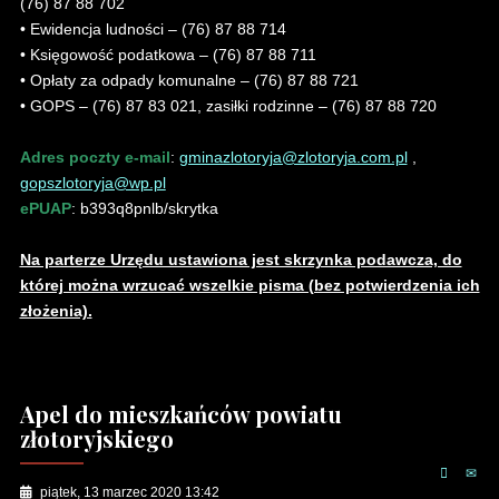
(76) 87 88 702
• Ewidencja ludności – (76) 87 88 714
• Księgowość podatkowa – (76) 87 88 711
• Opłaty za odpady komunalne – (76) 87 88 721
• GOPS – (76) 87 83 021, zasiłki rodzinne – (76) 87 88 720
Adres poczty e-mail
:
gminazlotoryja@zlotoryja.com.pl
,
gopszlotoryja@wp.pl
ePUAP
: b393q8pnlb/skrytka
Na parterze Urzędu ustawiona jest skrzynka podawcza, do
której można wrzucać wszelkie pisma (bez potwierdzenia ich
złożenia).
Apel do mieszkańców powiatu
złotoryjskiego
piątek, 13 marzec 2020 13:42