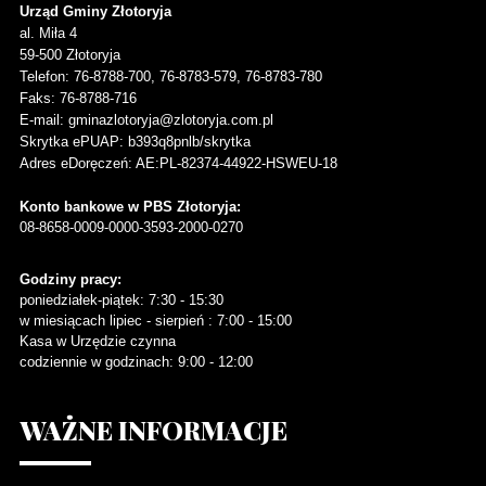
Urząd Gminy Złotoryja
al. Miła 4
59-500
Złotoryja
Telefon
: 76-8788-700, 76-8783-579, 76-8783-780
Faks
: 76-8788-716
E-mail: gminazlotoryja@zlotoryja.com.pl
Skrytka ePUAP: b393q8pnlb/skrytka
Adres eDoręczeń: AE:PL-82374-44922-HSWEU-18
Konto bankowe w PBS Złotoryja:
08-8658-0009-0000-3593-2000-0270
Godziny pracy:
poniedziałek-piątek: 7:30 - 15:30
w miesiącach lipiec - sierpień : 7:00 - 15:00
Kasa w Urzędzie czynna
codziennie w godzinach: 9:00 - 12:00
WAŻNE
INFORMACJE