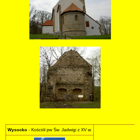
Wysocko
- Kościół pw Św. Jadwigi z XV w.