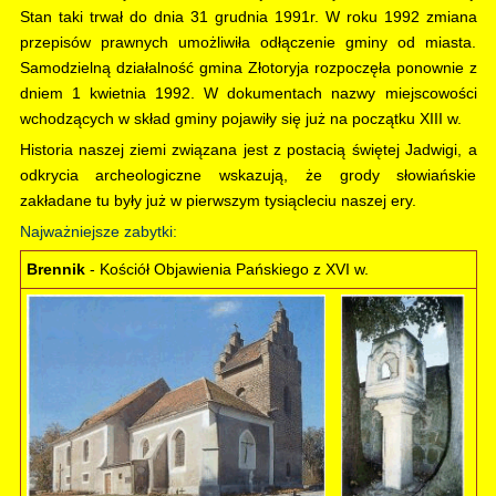
Stan taki trwał do dnia 31 grudnia 1991r. W roku 1992 zmiana
przepisów prawnych umożliwiła odłączenie gminy od miasta.
Samodzielną działalność gmina Złotoryja rozpoczęła ponownie z
dniem 1 kwietnia 1992. W dokumentach nazwy miejscowości
wchodzących w skład gminy pojawiły się już na początku XIII w.
Historia naszej ziemi związana jest z postacią świętej Jadwigi, a
odkrycia archeologiczne wskazują, że grody słowiańskie
zakładane tu były już w pierwszym tysiącleciu naszej ery.
Najważniejsze zabytki:
Brennik
- Kościół Objawienia Pańskiego z XVI w.