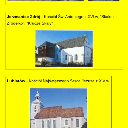
Jerzmanice Zdrój
- Kościół Św. Antoniego z XVI w, "Skalne
Źródełko", "Krucze Skały"
Lubiatów
- Kościół Najświętszego Serca Jezusa z XIV w.