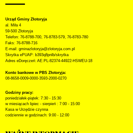
Urząd Gminy Złotoryja
al. Miła 4
59-500
Złotoryja
Telefon
: 76-8788-700, 76-8783-579, 76-8783-780
Faks
: 76-8788-716
E-mail: gminazlotoryja@zlotoryja.com.pl
Skrytka ePUAP: b393q8pnlb/skrytka
Adres eDoręczeń: AE:PL-82374-44922-HSWEU-18
Konto bankowe w PBS Złotoryja:
08-8658-0009-0000-3593-2000-0270
Godziny pracy:
poniedziałek-piątek: 7:30 - 15:30
w miesiącach lipiec - sierpień : 7:00 - 15:00
Kasa w Urzędzie czynna
codziennie w godzinach: 9:00 - 12:00