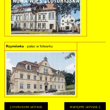
Rzymówka
- pałac w folwarku
POPRZEDNI ARTYKUŁ
NASTĘPNY ARTYKUŁ