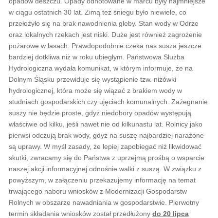
opadów deszczu. Opady odnotowane w marcu były najmniejsze
w ciągu ostatnich 30 lat. Zimą też śniegu było niewiele, co
przełożyło się na brak nawodnienia gleby. Stan wody w Odrze
oraz lokalnych rzekach jest niski. Duże jest również zagrożenie
pożarowe w lasach. Prawdopodobnie czeka nas susza jeszcze
bardziej dotkliwa niż w roku ubiegłym. Państwowa Służba
Hydrologiczna wydała komunikat, w którym informuje, że na
Dolnym Śląsku przewiduje się wystąpienie tzw. niżówki
hydrologicznej, która może się wiązać z brakiem wody w
studniach gospodarskich czy ujęciach komunalnych. Zażegnanie
suszy nie będzie proste, gdyż niedobory opadów występują
właściwie od kilku, jeśli nawet nie od kilkunastu lat. Rolnicy jako
pierwsi odczują brak wody, gdyż na suszę najbardziej narażone
są uprawy. W myśl zasady, że lepiej zapobiegać niż likwidować
skutki, zwracamy się do Państwa z uprzejmą prośbą o wsparcie
naszej akcji informacyjnej odnośnie walki z suszą. W związku z
powyższym, w załączeniu przekazujemy informację na temat
trwającego naboru wniosków z Modernizacji Gospodarstw
Rolnych w obszarze nawadniania w gospodarstwie. Pierwotny
termin składania wniosków został przedłużony
do 20 lipca