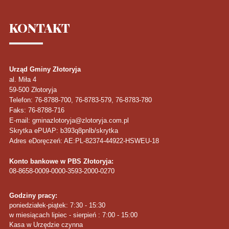
KONTAKT
Urząd Gminy Złotoryja
al. Miła 4
59-500
Złotoryja
Telefon
: 76-8788-700, 76-8783-579, 76-8783-780
Faks
: 76-8788-716
E-mail: gminazlotoryja@zlotoryja.com.pl
Skrytka ePUAP: b393q8pnlb/skrytka
Adres eDoręczeń: AE:PL-82374-44922-HSWEU-18
Konto bankowe w PBS Złotoryja:
08-8658-0009-0000-3593-2000-0270
Godziny pracy:
poniedziałek-piątek: 7:30 - 15:30
w miesiącach lipiec - sierpień : 7:00 - 15:00
Kasa w Urzędzie czynna