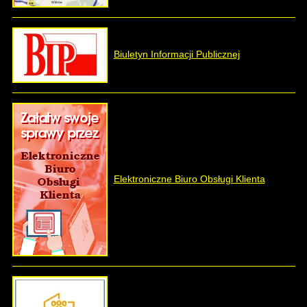
Ministerstwo Sportu i Turystyki
Biuletyn Informacji Publicznej
Fundacja KGHM
Dolnośląski Fundusz Pomocy
Rozwojowej
Elektroniczne Biuro Obsługi Klienta
Wojewódzki Fundusz Ochrony
Środowiska
Rządowy Fundusz Inwestycji
Lokalnych