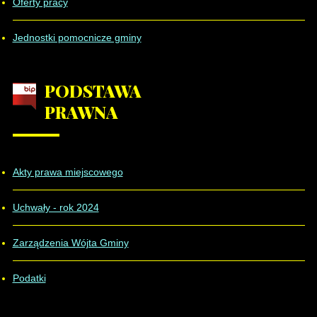
Oferty pracy
Regionalny Program Operacyjny
2014-2020
Jednostki pomocnicze gminy
PODSTAWA
Europejski Fundusz Społeczny
PRAWNA
Regionalny Program
Akty prawa miejscowego
Operacyjny Województwa
Uchwały - rok 2024
Dolnośląskiego 2014-2020
Liczba artykułów:5
Zarządzenia Wójta Gminy
Podatki