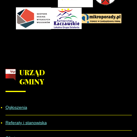
Liczba artykułów:3
2013
Program Rozwoju Obszarów
Wiejskich na lata 2007-2013
Program Regionalny
URZĄD
Europejski Fundusz Społeczny
GMINY
Fundusze zewnętrzne na lata
Ogłoszenia
Liczba artykułów:1
2014 - 2020
Referaty i stanowiska