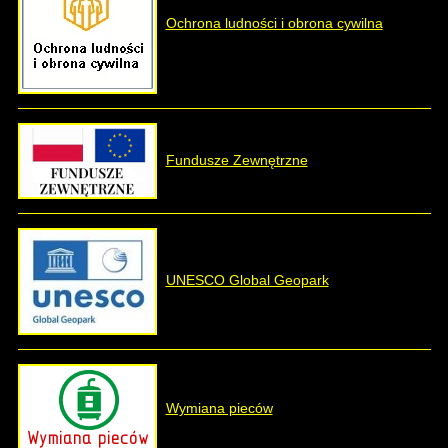
Rządowy Fundusz Rozwoju Dróg
Ochrona ludności i obrona cywilna
Polski Ład
Fundusze Zewnętrzne
Odnowa Dolnośląskiej Wsi
UNESCO Global Geopark
Zobacz artykuły z tej kategorii: Programy Krajowe i
Wojewódzkie
Fundusze Zewnętrzne : 2014 - 2020
Wymiana pieców
Liczba artykułów:2