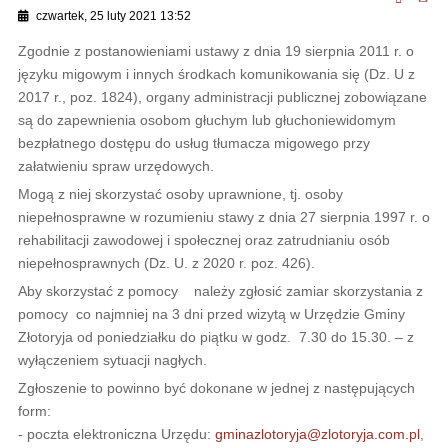
czwartek, 25 luty 2021 13:52
Zgodnie z postanowieniami ustawy z dnia 19 sierpnia 2011 r. o
języku migowym i innych środkach komunikowania się (Dz. U z
2017 r., poz. 1824), organy administracji publicznej zobowiązane
są do zapewnienia osobom głuchym lub głuchoniewidomym
bezpłatnego dostępu do usług tłumacza migowego przy
załatwieniu spraw urzędowych.
Mogą z niej skorzystać osoby uprawnione, tj. osoby
niepełnosprawne w rozumieniu stawy z dnia 27 sierpnia 1997 r. o
rehabilitacji zawodowej i społecznej oraz zatrudnianiu osób
niepełnosprawnych (Dz. U. z 2020 r. poz. 426).
Aby skorzystać z pomocy należy zgłosić zamiar skorzystania z
pomocy co najmniej na 3 dni przed wizytą w Urzędzie Gminy
Złotoryja od poniedziałku do piątku w godz. 7.30 do 15.30. – z
wyłączeniem sytuacji nagłych.
Zgłoszenie to powinno być dokonane w jednej z następujących
form:
- poczta elektroniczna Urzędu:
gminazlotoryja@zlotoryja.com.pl
,