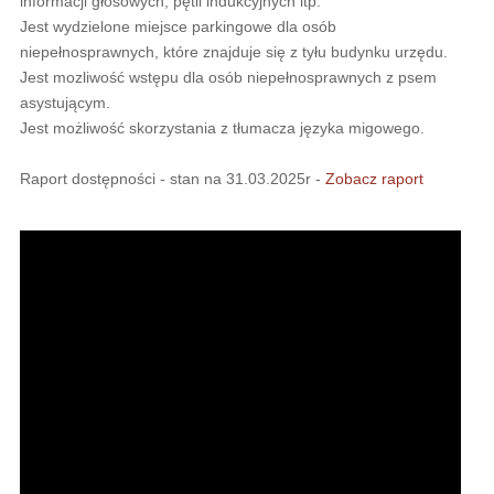
informacji głosowych, pętli indukcyjnych itp.
Jest wydzielone miejsce parkingowe dla osób
niepełnosprawnych, które znajduje się z tyłu budynku urzędu.
Jest mozliwość wstępu dla osób niepełnosprawnych z psem
asystującym.
Jest możliwość skorzystania z tłumacza języka migowego.
Raport dostępności - stan na 31.03.2025r -
Zobacz raport