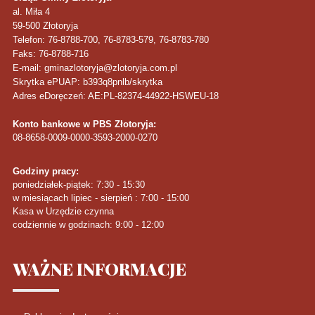
al. Miła 4
59-500
Złotoryja
Telefon
: 76-8788-700, 76-8783-579, 76-8783-780
Faks
: 76-8788-716
E-mail: gminazlotoryja@zlotoryja.com.pl
Skrytka ePUAP: b393q8pnlb/skrytka
Adres eDoręczeń: AE:PL-82374-44922-HSWEU-18
Konto bankowe w PBS Złotoryja:
08-8658-0009-0000-3593-2000-0270
Godziny pracy:
poniedziałek-piątek: 7:30 - 15:30
w miesiącach lipiec - sierpień : 7:00 - 15:00
Kasa w Urzędzie czynna
codziennie w godzinach: 9:00 - 12:00
WAŻNE
INFORMACJE