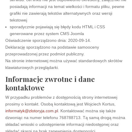
posiadają informacji na temat wielkości i formatu pliku, pewne
grafiki nie zawierają tekstów alternatywnych oraz wersji
tekstowej
sporadycznie pojawiają się błędy kodu HTML i CSS
generowane przez system CMS Joomla
Oświadczenie sporządzono dnia:
2020-09-14
.
Deklarację sporządzono na podstawie samooceny
przeprowadzonej przez podmiot publiczny.
Na stronie internetowej można używać standardowych skrótów
klawiaturowych przeglądarki.
Informacje zwrotne i dane
kontaktowe
W przypadku problemów z dostępnością strony internetowej
prosimy o kontakt. Osobą kontaktową jest
Wojciech Kortus
,
informatyk@zlotoryja.com.pl
. Kontaktować można się także
dzwoniąc na numer telefonu
768788713
. Tą samą drogą można
składać wnioski o udostępnienie informacji niedostępnej oraz
składać skargi na brak zapewnienia dostępności.