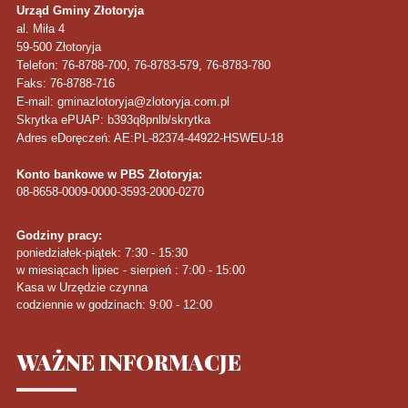
Urząd Gminy Złotoryja
al. Miła 4
59-500
Złotoryja
Telefon
: 76-8788-700, 76-8783-579, 76-8783-780
Faks
: 76-8788-716
E-mail: gminazlotoryja@zlotoryja.com.pl
Skrytka ePUAP: b393q8pnlb/skrytka
Adres eDoręczeń: AE:PL-82374-44922-HSWEU-18
Konto bankowe w PBS Złotoryja:
08-8658-0009-0000-3593-2000-0270
Godziny pracy:
poniedziałek-piątek: 7:30 - 15:30
w miesiącach lipiec - sierpień : 7:00 - 15:00
Kasa w Urzędzie czynna
codziennie w godzinach: 9:00 - 12:00
WAŻNE
INFORMACJE