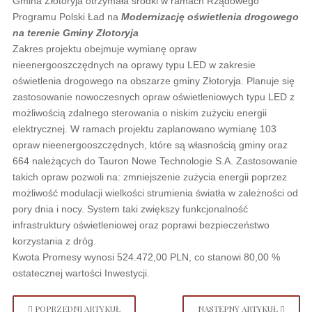
Gmina Złotoryja otrzymała środki w ramach Rządowego
Programu Polski Ład na
Modernizację oświetlenia drogowego
na terenie Gminy Złotoryja
Zakres projektu obejmuje wymianę opraw
nieenergooszczędnych na oprawy typu LED w zakresie
oświetlenia drogowego na obszarze gminy Złotoryja. Planuje się
zastosowanie nowoczesnych opraw oświetleniowych typu LED z
możliwością zdalnego sterowania o niskim zużyciu energii
elektrycznej. W ramach projektu zaplanowano wymianę 103
opraw nieenergooszczędnych, które są własnością gminy oraz
664 należących do Tauron Nowe Technologie S.A. Zastosowanie
takich opraw pozwoli na: zmniejszenie zużycia energii poprzez
możliwość modulacji wielkości strumienia światła w zależności od
pory dnia i nocy. System taki zwiększy funkcjonalność
infrastruktury oświetleniowej oraz poprawi bezpieczeństwo
korzystania z dróg.
Kwota Promesy wynosi 524.472,00 PLN, co stanowi 80,00 %
ostatecznej wartości Inwestycji.
POPRZEDNI ARTYKUŁ
NASTĘPNY ARTYKUŁ