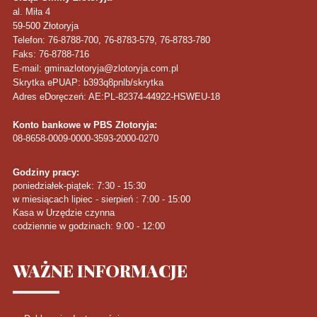
al. Miła 4
59-500
Złotoryja
Telefon
: 76-8788-700, 76-8783-579, 76-8783-780
Faks
: 76-8788-716
E-mail: gminazlotoryja@zlotoryja.com.pl
Skrytka ePUAP: b393q8pnlb/skrytka
Adres eDoręczeń: AE:PL-82374-44922-HSWEU-18
Konto bankowe w PBS Złotoryja:
08-8658-0009-0000-3593-2000-0270
Godziny pracy:
poniedziałek-piątek: 7:30 - 15:30
w miesiącach lipiec - sierpień : 7:00 - 15:00
Kasa w Urzędzie czynna
codziennie w godzinach: 9:00 - 12:00
WAŻNE
INFORMACJE