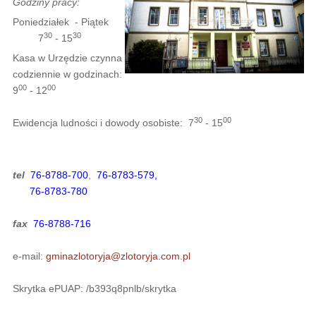
Godziny pracy:
Poniedziałek - Piątek
30
3
0
7
- 15
Kasa w Urzędzie czynna
codziennie w godzinach:
00
00
9
- 12
30
00
Ewidencja ludności i dowody osobiste: 7
- 15
tel
76-8788-700
,
76-8783-579,
76-8783-780
fax
76-8788-716
e-mail:
gminazlotoryja@zlotoryja.com.pl
Skrytka ePUAP: /b393q8pnlb/skrytka