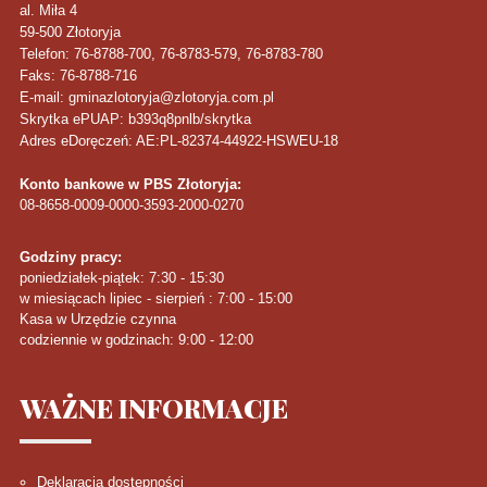
al. Miła 4
59-500
Złotoryja
Telefon
: 76-8788-700, 76-8783-579, 76-8783-780
Faks
: 76-8788-716
E-mail: gminazlotoryja@zlotoryja.com.pl
Skrytka ePUAP: b393q8pnlb/skrytka
Adres eDoręczeń: AE:PL-82374-44922-HSWEU-18
Konto bankowe w PBS Złotoryja:
08-8658-0009-0000-3593-2000-0270
Godziny pracy:
poniedziałek-piątek: 7:30 - 15:30
w miesiącach lipiec - sierpień : 7:00 - 15:00
Kasa w Urzędzie czynna
codziennie w godzinach: 9:00 - 12:00
WAŻNE
INFORMACJE
Deklaracja dostępności