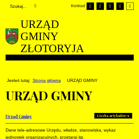
Kontrast
URZĄD
GMINY
ZŁOTORYJA
Jesteś tutaj:
Strona główna
URZĄD GMINY
URZĄD GMINY
Liczba artykułów:9
Urząd Gminy
Dane tele-adresowe Urzędu, władze, stanowiska, wykaz
jednostek organizacyjnych, przetargi itp.