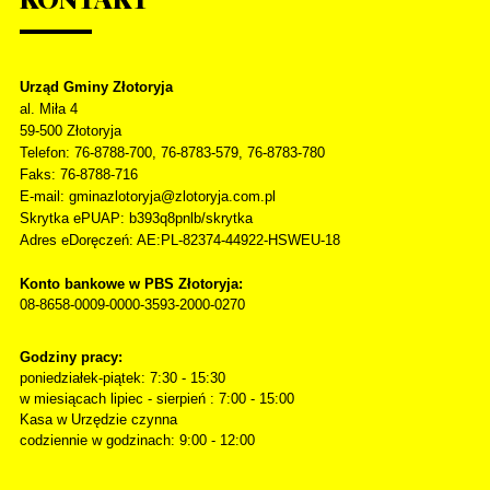
Urząd Gminy Złotoryja
al. Miła 4
59-500
Złotoryja
Telefon
: 76-8788-700, 76-8783-579, 76-8783-780
Faks
: 76-8788-716
E-mail: gminazlotoryja@zlotoryja.com.pl
Skrytka ePUAP: b393q8pnlb/skrytka
Adres eDoręczeń: AE:PL-82374-44922-HSWEU-18
Konto bankowe w PBS Złotoryja:
08-8658-0009-0000-3593-2000-0270
Godziny pracy:
poniedziałek-piątek: 7:30 - 15:30
w miesiącach lipiec - sierpień : 7:00 - 15:00
Kasa w Urzędzie czynna
codziennie w godzinach: 9:00 - 12:00