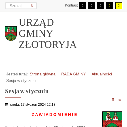
Kontrast
URZĄD
GMINY
ZŁOTORYJA
Jesteś tutaj:
Strona główna
RADA GMINY
Aktualności
Sesja w styczniu
Sesja w styczniu
środa, 17 styczeń 2024 12:18
Z A W I A D O M I E N I E