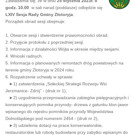
Zawiadamia się, że w dniu
25 stycznia 2023r. o
godz. 10.00
w sali narad (poddasze) odbędzie się
LXIV Sesja Rady Gminy Złotoryja
.
Porządek obrad sesji obejmuje:
1. Otwarcie sesji i stwierdzenie prawomocności obrad.
2. Przyjęcie protokołu z poprzedniej sesji.
3. Informacja z działalności Wójta w okresie między sesjami.
4. Wnioski radnych.
5. Informacja o planowanych remontach dróg powiatowych na
terenie gminy Złotoryja w 2024 roku.
6. Rozpatrzenie uchwały w sprawie:
►1) zatwierdzenia „Sołeckiej Strategii Rozwoju Wsi
Jerzmanice- Zdrój” - (druk nr 1),
►2) uzgodnienia przeprowadzania zabiegów pielęgnacyjnych i
konserwujących pomnika przyrody- drzewa z gatunku klon-jawor
wpisanego do rejestru pomników przyrody Województwa
Dolnośląskiego pod numerem 2454 - (druk nr 2),
►3) udzielenia dotacji na prace konserwatorskie,
restauratorskie lub roboty budowlane przy zabytku wpisanym do