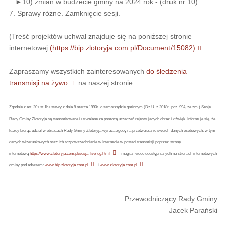
►10) zmian w budżecie gminy na 2024 rok - (druk nr 10).
7. Sprawy różne. Zamknięcie sesji.
(Treść projektów uchwał znajduje się na poniższej stronie
internetowej
(https://bip.zlotoryja.com.pl/Document/15082)
Zapraszamy wszystkich zainteresowanych
do śledzenia
transmisji na żywo
na naszej stronie
Zgodnie z art. 20 ust.1b ustawy z dnia 8 marca 1990r. o samorządzie gminnym (Dz.U. z 2018r. poz. 994, ze zm.) Sesje
Rady Gminy Złotoryja są transmitowane i utrwalane za pomocą urządzeń rejestrujących obraz i dźwięk. Informuje się, że
każdy biorąc udział w obradach Rady Gminy Złotoryja wyraża zgodę na przetwarzanie swoich danych osobowych, w tym
danych wizerunkowych oraz ich rozpowszechnianie w Internecie w postaci transmisji poprzez stronę
internetową
https://www.zlotoryja.com.pl/sesja-live-ug.html
i nagrań video udostępnianych na stronach internetowych
gminy pod adresem:
www.bip.zlotoryja.com.pl
i
www.zlotoryja.com.pl
Przewodniczący Rady Gminy
Jacek Parański