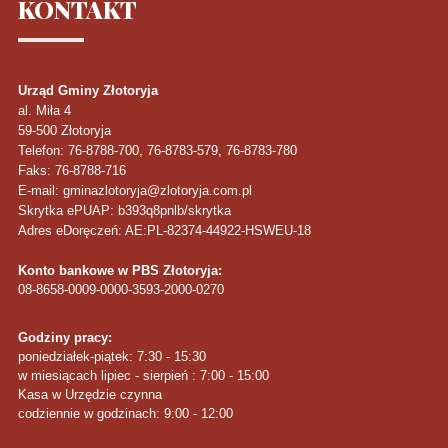
KONTAKT
Urząd Gminy Złotoryja
al. Miła 4
59-500
Złotoryja
Telefon
: 76-8788-700, 76-8783-579, 76-8783-780
Faks
: 76-8788-716
E-mail: gminazlotoryja@zlotoryja.com.pl
Skrytka ePUAP: b393q8pnlb/skrytka
Adres eDoręczeń: AE:PL-82374-44922-HSWEU-18
Konto bankowe w PBS Złotoryja:
08-8658-0009-0000-3593-2000-0270
Godziny pracy:
poniedziałek-piątek: 7:30 - 15:30
w miesiącach lipiec - sierpień : 7:00 - 15:00
Kasa w Urzędzie czynna
codziennie w godzinach: 9:00 - 12:00