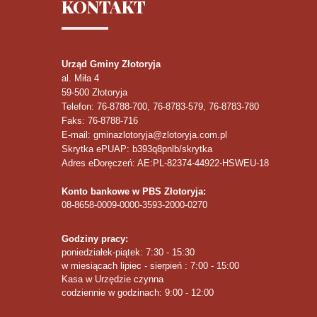
KONTAKT
Urząd Gminy Złotoryja
al. Miła 4
59-500
Złotoryja
Telefon
: 76-8788-700, 76-8783-579, 76-8783-780
Faks
: 76-8788-716
E-mail: gminazlotoryja@zlotoryja.com.pl
Skrytka ePUAP: b393q8pnlb/skrytka
Adres eDoręczeń: AE:PL-82374-44922-HSWEU-18
Konto bankowe w PBS Złotoryja:
08-8658-0009-0000-3593-2000-0270
Godziny pracy:
poniedziałek-piątek: 7:30 - 15:30
w miesiącach lipiec - sierpień : 7:00 - 15:00
Kasa w Urzędzie czynna
codziennie w godzinach: 9:00 - 12:00