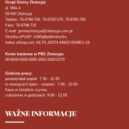
Urząd Gminy Złotoryja
al. Miła 4
59-500
Złotoryja
Telefon
: 76-8788-700, 76-8783-579, 76-8783-780
Faks
: 76-8788-716
E-mail: gminazlotoryja@zlotoryja.com.pl
Skrytka ePUAP: b393q8pnlb/skrytka
Adres eDoręczeń: AE:PL-82374-44922-HSWEU-18
Konto bankowe w PBS Złotoryja:
08-8658-0009-0000-3593-2000-0270
Godziny pracy:
poniedziałek-piątek: 7:30 - 15:30
w miesiącach lipiec - sierpień : 7:00 - 15:00
Kasa w Urzędzie czynna
codziennie w godzinach: 9:00 - 12:00
WAŻNE
INFORMACJE