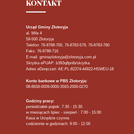
KONTAKT
Urząd Gminy Złotoryja
al. Miła 4
59-500
Złotoryja
Telefon
: 76-8788-700, 76-8783-579, 76-8783-780
Faks
: 76-8788-716
E-mail: gminazlotoryja@zlotoryja.com.pl
Skrytka ePUAP: b393q8pnlb/skrytka
Adres eDoręczeń: AE:PL-82374-44922-HSWEU-18
Konto bankowe w PBS Złotoryja:
08-8658-0009-0000-3593-2000-0270
Godziny pracy:
poniedziałek-piątek: 7:30 - 15:30
w miesiącach lipiec - sierpień : 7:00 - 15:00
Kasa w Urzędzie czynna
codziennie w godzinach: 9:00 - 12:00