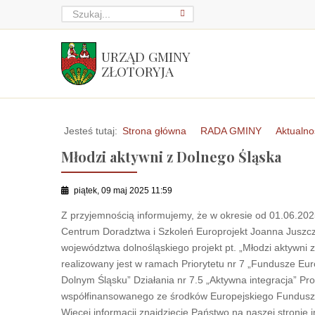
URZĄD GMINY
ZŁOTORYJA
Jesteś tutaj:
Strona główna
RADA GMINY
Aktualno
Młodzi aktywni z Dolnego Śląska
piątek, 09 maj 2025 11:59
Z przyjemnością informujemy, że w okresie od 01.06.2
Centrum Doradztwa i Szkoleń Europrojekt Joanna Juszczy
województwa dolnośląskiego projekt pt. „Młodzi aktywni
realizowany jest w ramach Priorytetu nr 7 „Fundusze Eur
Dolnym Śląsku” Działania nr 7.5 „Aktywna integracja” 
współfinansowanego ze środków Europejskiego Fundusz
Więcej informacji znajdziecie Państwo na naszej stronie 