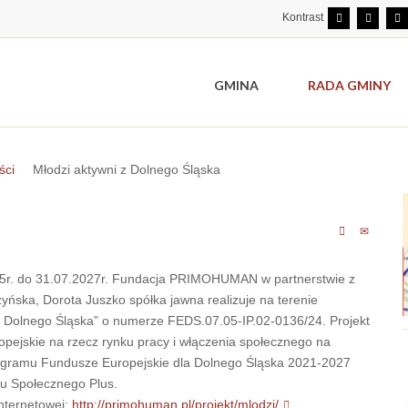
Kontrast
GMINA
RADA GMINY
ści
Młodzi aktywni z Dolnego Śląska
025r. do 31.07.2027r. Fundacja PRIMOHUMAN w partnerstwie z
ńska, Dorota Juszko spółka jawna realizuje na terenie
 z Dolnego Śląska” o numerze FEDS.07.05-IP.02-0136/24. Projekt
opejskie na rzecz rynku pracy i włączenia społecznego na
Programu Fundusze Europejskie dla Dolnego Śląska 2021-2027
u Społecznego Plus.
internetowej:
http://primohuman.pl/projekt/mlodzi/