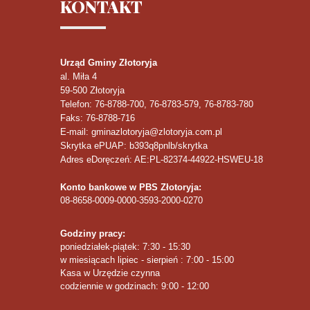
KONTAKT
Urząd Gminy Złotoryja
al. Miła 4
59-500
Złotoryja
Telefon
: 76-8788-700, 76-8783-579, 76-8783-780
Faks
: 76-8788-716
E-mail: gminazlotoryja@zlotoryja.com.pl
Skrytka ePUAP: b393q8pnlb/skrytka
Adres eDoręczeń: AE:PL-82374-44922-HSWEU-18
Konto bankowe w PBS Złotoryja:
08-8658-0009-0000-3593-2000-0270
Godziny pracy:
poniedziałek-piątek: 7:30 - 15:30
w miesiącach lipiec - sierpień : 7:00 - 15:00
Kasa w Urzędzie czynna
codziennie w godzinach: 9:00 - 12:00