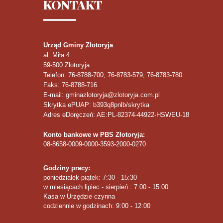
KONTAKT
Urząd Gminy Złotoryja
al. Miła 4
59-500
Złotoryja
Telefon
: 76-8788-700, 76-8783-579, 76-8783-780
Faks
: 76-8788-716
E-mail: gminazlotoryja@zlotoryja.com.pl
Skrytka ePUAP: b393q8pnlb/skrytka
Adres eDoręczeń: AE:PL-82374-44922-HSWEU-18
Konto bankowe w PBS Złotoryja:
08-8658-0009-0000-3593-2000-0270
Godziny pracy:
poniedziałek-piątek: 7:30 - 15:30
w miesiącach lipiec - sierpień : 7:00 - 15:00
Kasa w Urzędzie czynna
codziennie w godzinach: 9:00 - 12:00