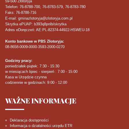
59-500
Złotoryja
Telefon
: 76-8788-700, 76-8783-579, 76-8783-780
Faks
: 76-8788-716
E-mail: gminazlotoryja@zlotoryja.com.pl
Skrytka ePUAP: b393q8pnlb/skrytka
Adres eDoręczeń: AE:PL-82374-44922-HSWEU-18
Konto bankowe w PBS Złotoryja:
08-8658-0009-0000-3593-2000-0270
Godziny pracy:
poniedziałek-piątek: 7:30 - 15:30
w miesiącach lipiec - sierpień : 7:00 - 15:00
Kasa w Urzędzie czynna
codziennie w godzinach: 9:00 - 12:00
WAŻNE
INFORMACJE
Deklaracja dostępności
Informacja o działalności urzędu ETR