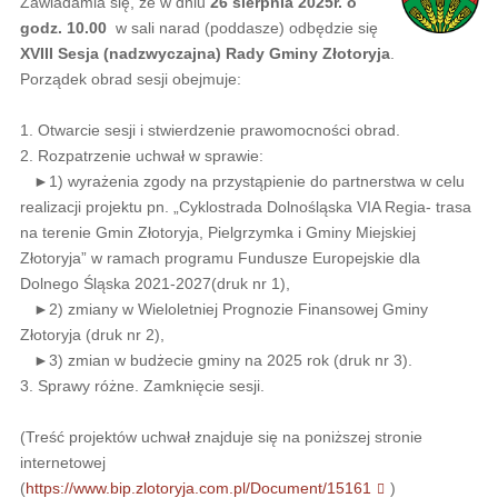
Zawiadamia się, że w dniu
26 sierpnia 2025r. o
godz. 10.00
w sali narad (poddasze) odbędzie się
XVIII Sesja (nadzwyczajna) Rady Gminy Złotoryja
.
Porządek obrad sesji obejmuje:
1. Otwarcie sesji i stwierdzenie prawomocności obrad.
2. Rozpatrzenie uchwał w sprawie:
►1) wyrażenia zgody na przystąpienie do partnerstwa w celu
realizacji projektu pn. „Cyklostrada Dolnośląska VIA Regia- trasa
na terenie Gmin Złotoryja, Pielgrzymka i Gminy Miejskiej
Złotoryja” w ramach programu Fundusze Europejskie dla
Dolnego Śląska 2021-2027(druk nr 1),
►2) zmiany w Wieloletniej Prognozie Finansowej Gminy
Złotoryja (druk nr 2),
►3) zmian w budżecie gminy na 2025 rok (druk nr 3).
3. Sprawy różne. Zamknięcie sesji.
(Treść projektów uchwał znajduje się na poniższej stronie
internetowej
(
https://www.bip.zlotoryja.com.pl/Document/15161
)