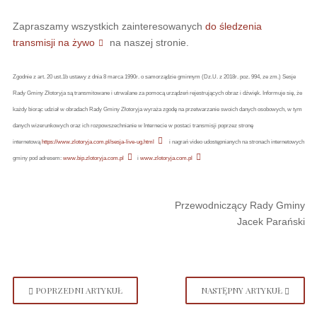
Zapraszamy wszystkich zainteresowanych
do śledzenia
transmisji na żywo
na naszej stronie.
Zgodnie z art. 20 ust.1b ustawy z dnia 8 marca 1990r. o samorządzie gminnym (Dz.U. z 2018r. poz. 994, ze zm.) Sesje
Rady Gminy Złotoryja są transmitowane i utrwalane za pomocą urządzeń rejestrujących obraz i dźwięk. Informuje się, że
każdy biorąc udział w obradach Rady Gminy Złotoryja wyraża zgodę na przetwarzanie swoich danych osobowych, w tym
danych wizerunkowych oraz ich rozpowszechnianie w Internecie w postaci transmisji poprzez stronę
internetową
https://www.zlotoryja.com.pl/sesja-live-ug.html
i nagrań video udostępnianych na stronach internetowych
gminy pod adresem:
www.bip.zlotoryja.com.pl
i
www.zlotoryja.com.pl
Przewodniczący Rady Gminy
Jacek Parański
POPRZEDNI ARTYKUŁ
NASTĘPNY ARTYKUŁ