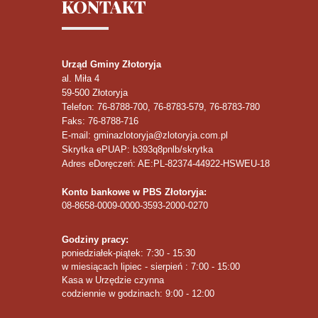
KONTAKT
Urząd Gminy Złotoryja
al. Miła 4
59-500
Złotoryja
Telefon
: 76-8788-700, 76-8783-579, 76-8783-780
Faks
: 76-8788-716
E-mail: gminazlotoryja@zlotoryja.com.pl
Skrytka ePUAP: b393q8pnlb/skrytka
Adres eDoręczeń: AE:PL-82374-44922-HSWEU-18
Konto bankowe w PBS Złotoryja:
08-8658-0009-0000-3593-2000-0270
Godziny pracy:
poniedziałek-piątek: 7:30 - 15:30
w miesiącach lipiec - sierpień : 7:00 - 15:00
Kasa w Urzędzie czynna
codziennie w godzinach: 9:00 - 12:00