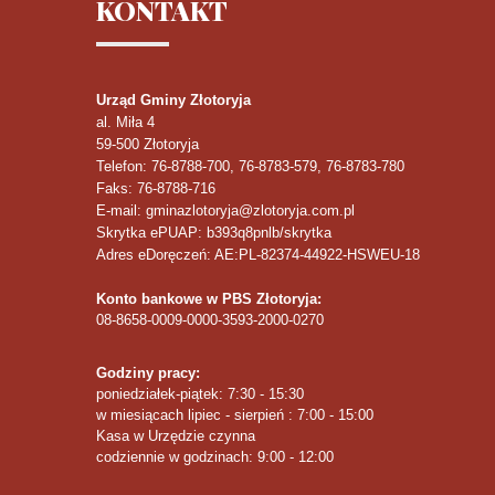
KONTAKT
Urząd Gminy Złotoryja
al. Miła 4
59-500
Złotoryja
Telefon
: 76-8788-700, 76-8783-579, 76-8783-780
Faks
: 76-8788-716
E-mail: gminazlotoryja@zlotoryja.com.pl
Skrytka ePUAP: b393q8pnlb/skrytka
Adres eDoręczeń: AE:PL-82374-44922-HSWEU-18
Konto bankowe w PBS Złotoryja:
08-8658-0009-0000-3593-2000-0270
Godziny pracy:
poniedziałek-piątek: 7:30 - 15:30
w miesiącach lipiec - sierpień : 7:00 - 15:00
Kasa w Urzędzie czynna
codziennie w godzinach: 9:00 - 12:00