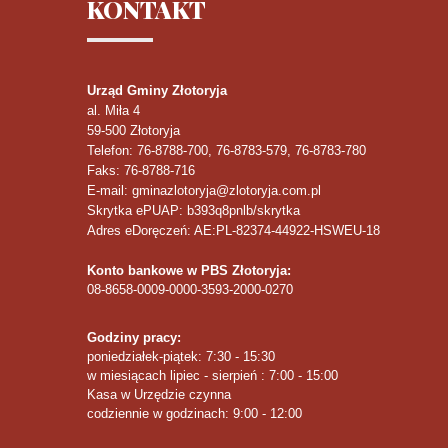
KONTAKT
Urząd Gminy Złotoryja
al. Miła 4
59-500
Złotoryja
Telefon
: 76-8788-700, 76-8783-579, 76-8783-780
Faks
: 76-8788-716
E-mail: gminazlotoryja@zlotoryja.com.pl
Skrytka ePUAP: b393q8pnlb/skrytka
Adres eDoręczeń: AE:PL-82374-44922-HSWEU-18
Konto bankowe w PBS Złotoryja:
08-8658-0009-0000-3593-2000-0270
Godziny pracy:
poniedziałek-piątek: 7:30 - 15:30
w miesiącach lipiec - sierpień : 7:00 - 15:00
Kasa w Urzędzie czynna
codziennie w godzinach: 9:00 - 12:00