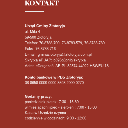
KONTAKT
Urząd Gminy Złotoryja
al. Miła 4
59-500
Złotoryja
Telefon
: 76-8788-700, 76-8783-579, 76-8783-780
Faks
: 76-8788-716
E-mail: gminazlotoryja@zlotoryja.com.pl
Skrytka ePUAP: b393q8pnlb/skrytka
Adres eDoręczeń: AE:PL-82374-44922-HSWEU-18
Konto bankowe w PBS Złotoryja:
08-8658-0009-0000-3593-2000-0270
Godziny pracy:
poniedziałek-piątek: 7:30 - 15:30
w miesiącach lipiec - sierpień : 7:00 - 15:00
Kasa w Urzędzie czynna
codziennie w godzinach: 9:00 - 12:00