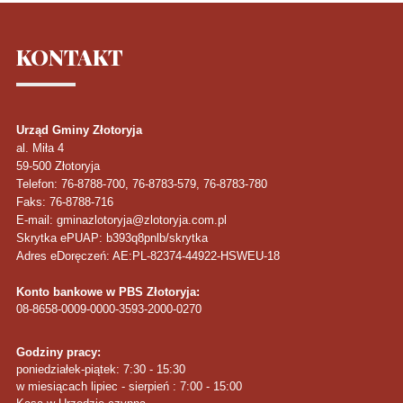
KONTAKT
Urząd Gminy Złotoryja
al. Miła 4
59-500
Złotoryja
Telefon
: 76-8788-700, 76-8783-579, 76-8783-780
Faks
: 76-8788-716
E-mail: gminazlotoryja@zlotoryja.com.pl
Skrytka ePUAP: b393q8pnlb/skrytka
Adres eDoręczeń: AE:PL-82374-44922-HSWEU-18
Konto bankowe w PBS Złotoryja:
08-8658-0009-0000-3593-2000-0270
Godziny pracy:
poniedziałek-piątek: 7:30 - 15:30
w miesiącach lipiec - sierpień : 7:00 - 15:00