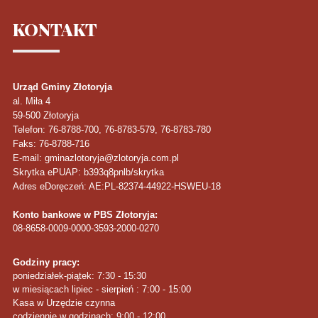
KONTAKT
Urząd Gminy Złotoryja
al. Miła 4
59-500
Złotoryja
Telefon
: 76-8788-700, 76-8783-579, 76-8783-780
Faks
: 76-8788-716
E-mail: gminazlotoryja@zlotoryja.com.pl
Skrytka ePUAP: b393q8pnlb/skrytka
Adres eDoręczeń: AE:PL-82374-44922-HSWEU-18
Konto bankowe w PBS Złotoryja:
08-8658-0009-0000-3593-2000-0270
Godziny pracy:
poniedziałek-piątek: 7:30 - 15:30
w miesiącach lipiec - sierpień : 7:00 - 15:00
Kasa w Urzędzie czynna
codziennie w godzinach: 9:00 - 12:00