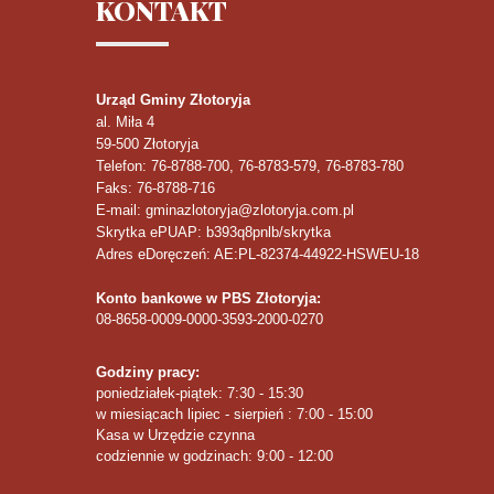
KONTAKT
Urząd Gminy Złotoryja
al. Miła 4
59-500
Złotoryja
Telefon
: 76-8788-700, 76-8783-579, 76-8783-780
Faks
: 76-8788-716
E-mail: gminazlotoryja@zlotoryja.com.pl
Skrytka ePUAP: b393q8pnlb/skrytka
Adres eDoręczeń: AE:PL-82374-44922-HSWEU-18
Konto bankowe w PBS Złotoryja:
08-8658-0009-0000-3593-2000-0270
Godziny pracy:
poniedziałek-piątek: 7:30 - 15:30
w miesiącach lipiec - sierpień : 7:00 - 15:00
Kasa w Urzędzie czynna
codziennie w godzinach: 9:00 - 12:00