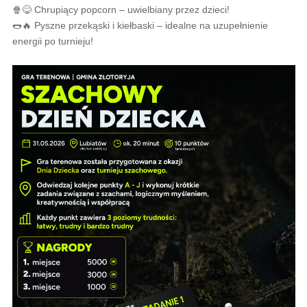
🍿😋 Chrupiący popcorn – uwielbiany przez dzieci!
🌭🔥 Pyszne przekąski i kiełbaski – idealne na uzupełnienie
energii po turnieju!