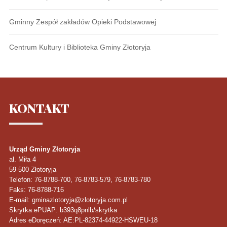
Gminny Zespół zakładów Opieki Podstawowej
Centrum Kultury i Biblioteka Gminy Złotoryja
KONTAKT
Urząd Gminy Złotoryja
al. Miła 4
59-500
Złotoryja
Telefon
: 76-8788-700, 76-8783-579, 76-8783-780
Faks
: 76-8788-716
E-mail: gminazlotoryja@zlotoryja.com.pl
Skrytka ePUAP: b393q8pnlb/skrytka
Adres eDoręczeń: AE:PL-82374-44922-HSWEU-18