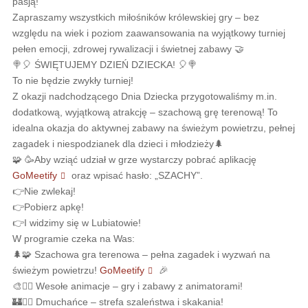
pasją!
Zapraszamy wszystkich miłośników królewskiej gry – bez
względu na wiek i poziom zaawansowania na wyjątkowy turniej
pełen emocji, zdrowej rywalizacji i świetnej zabawy 🤝
🍭🎈 ŚWIĘTUJEMY DZIEŃ DZIECKA! 🎈🍭
To nie będzie zwykły turniej!
Z okazji nadchodzącego Dnia Dziecka przygotowaliśmy m.in.
dodatkową, wyjątkową atrakcję – szachową grę terenową! To
idealna okazja do aktywnej zabawy na świeżym powietrzu, pełnej
zagadek i niespodzianek dla dzieci i młodzieży🌲
🧩 🥳Aby wziąć udział w grze wystarczy pobrać aplikację
GoMeetify
oraz wpisać hasło: „SZACHY”.
👉Nie zwlekaj!
👉Pobierz apkę!
👉I widzimy się w Lubiatowie!
W programie czeka na Was:
🌲🧩 Szachowa gra terenowa – pełna zagadek i wyzwań na
świeżym powietrzu!
GoMeetify
🎉
🎨🤹‍♀️ Wesołe animacje – gry i zabawy z animatorami!
🏰🤸‍♂️ Dmuchańce – strefa szaleństwa i skakania!