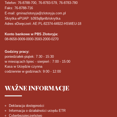
Telefon
: 76-8788-700, 76-8783-579, 76-8783-780
Faks
: 76-8788-716
E-mail: gminazlotoryja@zlotoryja.com.pl
Skrytka ePUAP: b393q8pnlb/skrytka
Adres eDoręczeń: AE:PL-82374-44922-HSWEU-18
Konto bankowe w PBS Złotoryja:
08-8658-0009-0000-3593-2000-0270
Godziny pracy:
poniedziałek-piątek: 7:30 - 15:30
w miesiącach lipiec - sierpień : 7:00 - 15:00
Kasa w Urzędzie czynna
codziennie w godzinach: 9:00 - 12:00
WAŻNE
INFORMACJE
Deklaracja dostępności
Informacja o działalności urzędu ETR
Cyberbezpieczeństwo