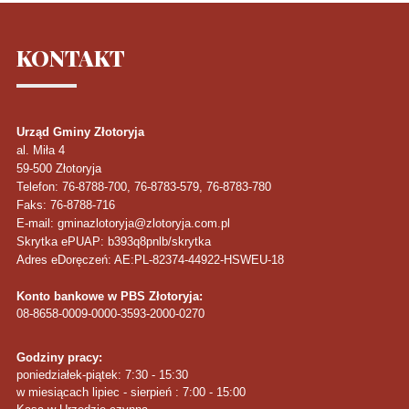
KONTAKT
Urząd Gminy Złotoryja
al. Miła 4
59-500
Złotoryja
Telefon
: 76-8788-700, 76-8783-579, 76-8783-780
Faks
: 76-8788-716
E-mail: gminazlotoryja@zlotoryja.com.pl
Skrytka ePUAP: b393q8pnlb/skrytka
Adres eDoręczeń: AE:PL-82374-44922-HSWEU-18
Konto bankowe w PBS Złotoryja:
08-8658-0009-0000-3593-2000-0270
Godziny pracy:
poniedziałek-piątek: 7:30 - 15:30
w miesiącach lipiec - sierpień : 7:00 - 15:00