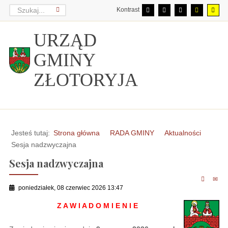
Kontrast
URZĄD
GMINY
ZŁOTORYJA
Jesteś tutaj:
Strona główna
RADA GMINY
Aktualności
Sesja nadzwyczajna
Sesja nadzwyczajna
poniedziałek, 08 czerwiec 2026 13:47
Z A W I A D O M I E N I E