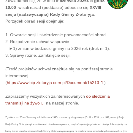
Zawiadamia się, że w dniu
9 czerwca 2026r. o godz.
10.00
w sali narad (poddasze) odbędzie się
XXVIII
sesja (nadzwyczajna) Rady Gminy Złotoryja
.
Porządek obrad sesji obejmuje:
1. Otwarcie sesji i stwierdzenie prawomocności obrad.
2. Rozpatrzenie uchwał w sprawie:
►1) zmian w budżecie gminy na 2026 rok (druk nr 1).
3. Sprawy różne. Zamknięcie sesji.
(Treść projektów uchwał znajduje się na poniższej stronie
internetowej
(
https://www.bip.zlotoryja.com.pl/Document/15213
)
Zapraszamy wszystkich zainteresowanych
do śledzenia
transmisji na żywo
na naszej stronie.
Zgodnie z art. 20 ust.1b ustawy z dnia 8 marca 1990r. o samorządzie gminnym (Dz.U. z 2018r. poz. 994, ze zm.) Sesje
Rady Gminy Złotoryja są transmitowane i utrwalane za pomocą urządzeń rejestrujących obraz i dźwięk. Informuje się, że
każdy biorąc udział w obradach Rady Gminy Złotoryja wyraża zgodę na przetwarzanie swoich danych osobowych, w tym