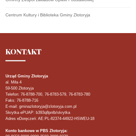
Centrum Kultury i Biblioteka Gminy Złotoryja
KONTAKT
Urząd Gminy Złotoryja
al. Miła 4
59-500
Złotoryja
Telefon
: 76-8788-700, 76-8783-579, 76-8783-780
Faks
: 76-8788-716
E-mail: gminazlotoryja@zlotoryja.com.pl
Skrytka ePUAP: b393q8pnlb/skrytka
Adres eDoręczeń: AE:PL-82374-44922-HSWEU-18
Konto bankowe w PBS Złotoryja: