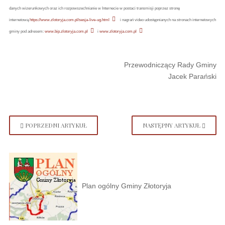
danych wizerunkowych oraz ich rozpowszechnianie w Internecie w postaci transmisji poprzez stronę
internetową
https://www.zlotoryja.com.pl/sesja-live-ug.html
i nagrań video udostępnianych na stronach internetowych
gminy pod adresem:
www.bip.zlotoryja.com.pl
i
www.zlotoryja.com.pl
Przewodniczący Rady Gminy
Jacek Parański
POPRZEDNI ARTYKUŁ
NASTĘPNY ARTYKUŁ
Plan ogólny Gminy Złotoryja