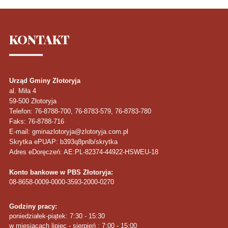
KONTAKT
Urząd Gminy Złotoryja
al. Miła 4
59-500
Złotoryja
Telefon
: 76-8788-700, 76-8783-579, 76-8783-780
Faks
: 76-8788-716
E-mail: gminazlotoryja@zlotoryja.com.pl
Skrytka ePUAP: b393q8pnlb/skrytka
Adres eDoręczeń: AE:PL-82374-44922-HSWEU-18
Konto bankowe w PBS Złotoryja:
08-8658-0009-0000-3593-2000-0270
Godziny pracy:
poniedziałek-piątek: 7:30 - 15:30
w miesiącach lipiec - sierpień : 7:00 - 15:00