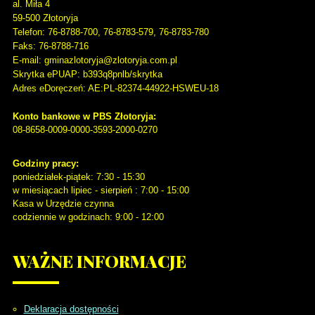
al. Miła 4
59-500
Złotoryja
Telefon
: 76-8788-700, 76-8783-579, 76-8783-780
Faks
: 76-8788-716
E-mail: gminazlotoryja@zlotoryja.com.pl
Skrytka ePUAP: b393q8pnlb/skrytka
Adres eDoręczeń: AE:PL-82374-44922-HSWEU-18
Konto bankowe w PBS Złotoryja:
08-8658-0009-0000-3593-2000-0270
Godziny pracy:
poniedziałek-piątek: 7:30 - 15:30
w miesiącach lipiec - sierpień : 7:00 - 15:00
Kasa w Urzędzie czynna
codziennie w godzinach: 9:00 - 12:00
WAŻNE
INFORMACJE
Deklaracja dostępności