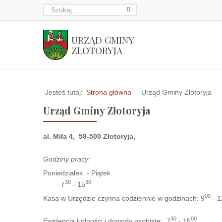
URZĄD GMINY
ZŁOTORYJA
Jesteś tutaj:
Strona główna
Urząd Gminy Złotoryja
Urząd Gminy Złotoryja
al. Miła 4, 59-500 Złotoryja,
Godziny pracy:
Poniedziałek - Piątek
30
3
0
7
- 15
00
Kasa w Urzędzie czynna codziennie w godzinach: 9
- 1
30
00
Ewidencja ludności i dowody osobiste: 7
- 15