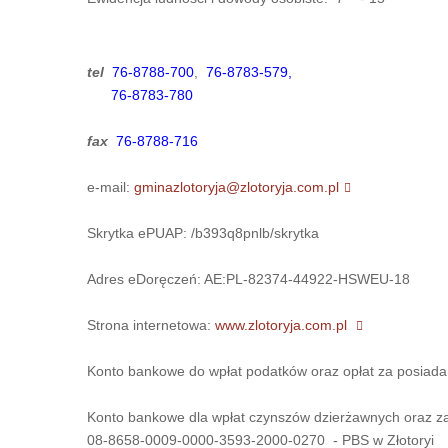
tel
76-8788-700
,
76-8783-579,
76-8783-780
fax
76-8788-716
e-mail:
gminazlotoryja@zlotoryja.com.pl
Skrytka ePUAP: /b393q8pnlb/skrytka
Adres eDoręczeń: AE:PL-82374-44922-HSWEU-18
Strona internetowa:
www.zlotoryja.com.pl
Konto bankowe do wpłat podatków oraz opłat za posiadan
Konto bankowe dla wpłat czynszów dzierżawnych oraz z
08-8658-0009-0000-3593-2000-0270 - PBS w Złotoryi