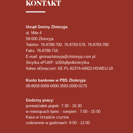
KONTAKT
Urząd Gminy Złotoryja
al. Miła 4
59-500
Złotoryja
Telefon
: 76-8788-700, 76-8783-579, 76-8783-780
Faks
: 76-8788-716
E-mail: gminazlotoryja@zlotoryja.com.pl
Skrytka ePUAP: b393q8pnlb/skrytka
Adres eDoręczeń: AE:PL-82374-44922-HSWEU-18
Konto bankowe w PBS Złotoryja:
08-8658-0009-0000-3593-2000-0270
Godziny pracy:
poniedziałek-piątek: 7:30 - 15:30
w miesiącach lipiec - sierpień : 7:00 - 15:00
Kasa w Urzędzie czynna
codziennie w godzinach: 9:00 - 12:00