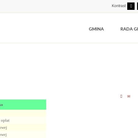
Kontrast
GMINA
RADA G
a
ko
 opłat
owej
owej