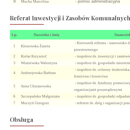
9
- pomoc administracyjna
Mucha Marcelina
Referat Inwestycji i Zasobów Komunalnyc
Lp.
Nazwisko i imię
Stanowis
- Kierownik referatu - stanowisko 
1
Klonowska Żaneta
przestrzennego
2
Kielar Krzysztof
- inspektor ds. inwestycji i zamów
3
Wisniewska Walentyna
- inspektor ds. gospodarki mieni
- inspektor ds. ochrony środowiska
4
Andrzejewska Barbara
lesnictwa i łowiectwa
- inspektor ds. funduszy pomocowy
5
Anna Chrzanowska
organizacjami pozarządowymi
6
Szczepańska Małgorzata
- inspektor ds.
gospodarki odpadami
7
Muczyń Grzegorz
- referent ds. dróg i organizacji pr
Obsługa