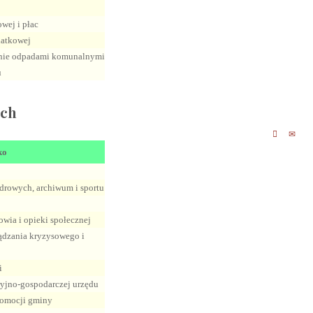
wej i płac
datkowej
wanie odpadami komunalnymi
u
ich
ko
adrowych, archiwum i sportu
rowia i opieki społecznej
ządzania kryzysowego i
i
ryjno-gospodarczej urzędu
promocji gminy