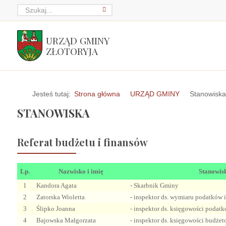
URZĄD GMINY
ZŁOTORYJA
Jesteś tutaj:
Strona główna
URZĄD GMINY
Stanowisk
STANOWISKA
Referat budżetu i finansów
Lp.
Nazwisko i imię
Stanowis
1
Kandora Agata
- Skarbnik Gminy
2
Zatorska Wioletta
- inspektor ds. wymiaru podatków i
3
Ślipko Joanna
- inspektor ds. księgowości podatk
4
Bajowska Małgorzata
- inspektor ds. księgowości budżet