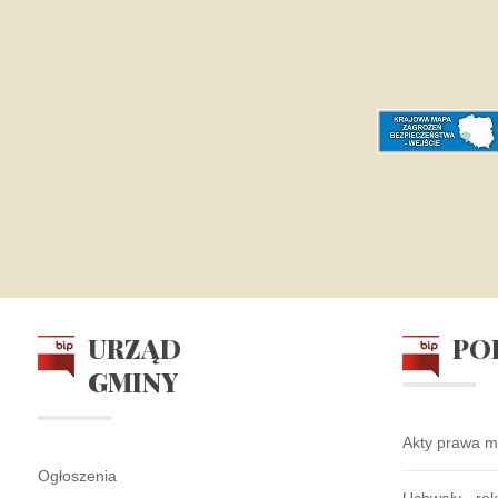
URZĄD
PO
GMINY
Akty prawa m
Ogłoszenia