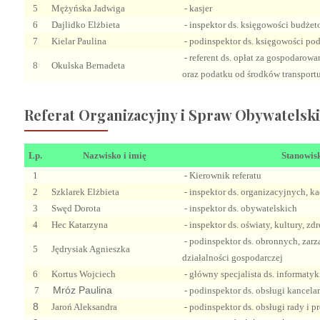
5
Mężyńska Jadwiga
- kasjer
6
Dajlidko Elżbieta
- inspektor ds. księgowości budżeto
7
Kielar Paulina
- podinspektor ds. księgowości po
- referent ds. opłat za gospodaro
8
Okulska Bernadeta
oraz podatku od środków transport
Referat Organizacyjny i Spraw Obywatelsk
Lp.
Nazwisko i imię
Stanowis
1
- Kierownik referatu
2
Szklarek Elżbieta
- inspektor ds. organizacyjnych, k
3
Swęd Dorota
- inspektor ds. obywatelskich
4
Hec Katarzyna
- inspektor ds. oświaty, kultury, zd
- podinspektor ds. obronnych, zar
5
Jędrysiak Agnieszka
działalności gospodarczej
6
Kortus Wojciech
- główny specjalista ds. informatyk
Mróz Paulina
7
- podinspektor ds. obsługi kancela
8
Jaroń Aleksandra
- podinspektor ds. obsługi rady i 