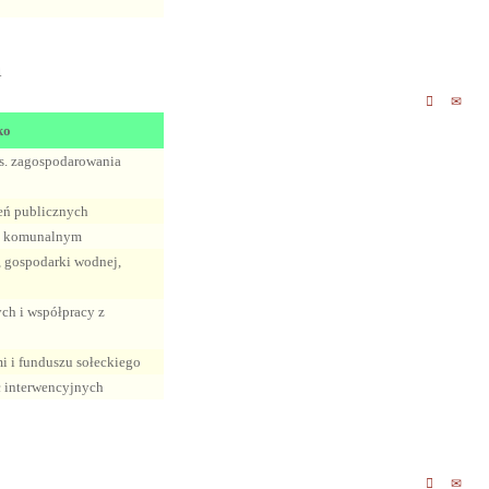
h
ko
ds. zagospodarowania
ień publicznych
em komunalnym
, gospodarki wodnej,
ch i współpracy z
 i funduszu sołeckiego
ac interwencyjnych