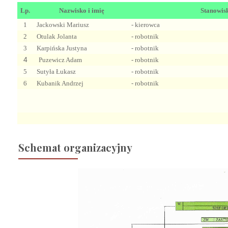
Lp.
Nazwisko i imię
Stanowis
1
Jackowski Mariusz
- kierowca
2
Otulak Jolanta
- robotnik
3
Karpińska Justyna
- robotnik
4
Puzewicz Adam
- robotnik
5
Sutyła Łukasz
- robotnik
6
Kubanik Andrzej
- robotnik
Schemat organizacyjny