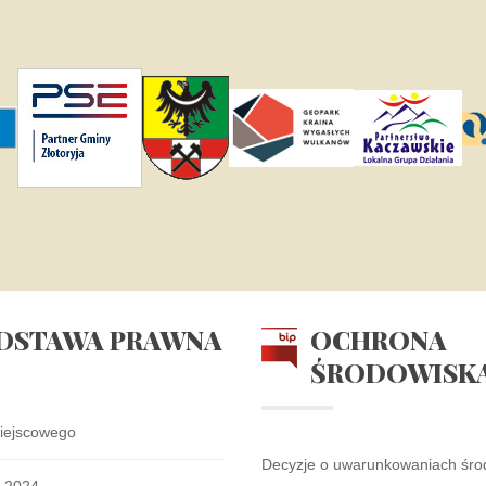
DSTAWA
PRAWNA
OCHRONA
ŚRODOWISK
iejscowego
Decyzje o uwarunkowaniach śr