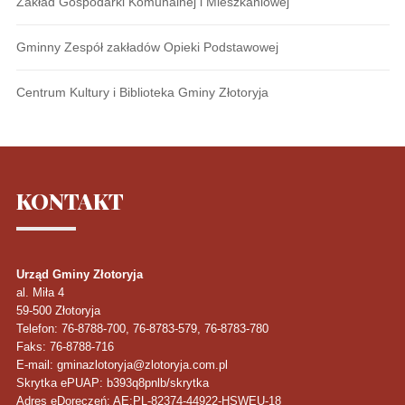
Zakład Gospodarki Komunalnej i Mieszkaniowej
Gminny Zespół zakładów Opieki Podstawowej
Centrum Kultury i Biblioteka Gminy Złotoryja
KONTAKT
Urząd Gminy Złotoryja
al. Miła 4
59-500
Złotoryja
Telefon
: 76-8788-700, 76-8783-579, 76-8783-780
Faks
: 76-8788-716
E-mail: gminazlotoryja@zlotoryja.com.pl
Skrytka ePUAP: b393q8pnlb/skrytka
Adres eDoręczeń: AE:PL-82374-44922-HSWEU-18