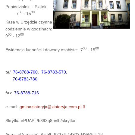
Poniedziałek - Piątek
30
3
0
7
- 15
Kasa w Urzędzie czynna
codziennie w godzinach:
00
00
9
- 12
30
00
Ewidencja ludności i dowody osobiste: 7
- 15
tel
76-8788-700
,
76-8783-579,
76-8783-780
fax
76-8788-716
e-mail:
gminazlotoryja@zlotoryja.com.pl
Skrytka ePUAP: /b393q8pnlb/skrytka
Adres eDoręczeń: AE:PL-82374-44922-HSWEU-18