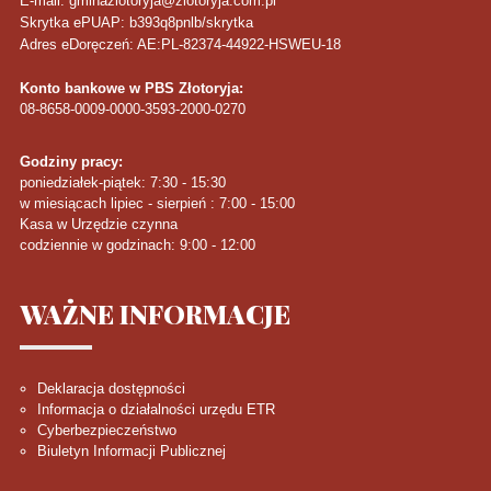
E-mail: gminazlotoryja@zlotoryja.com.pl
Skrytka ePUAP: b393q8pnlb/skrytka
Adres eDoręczeń: AE:PL-82374-44922-HSWEU-18
Konto bankowe w PBS Złotoryja:
08-8658-0009-0000-3593-2000-0270
Godziny pracy:
poniedziałek-piątek: 7:30 - 15:30
w miesiącach lipiec - sierpień : 7:00 - 15:00
Kasa w Urzędzie czynna
codziennie w godzinach: 9:00 - 12:00
WAŻNE
INFORMACJE
Deklaracja dostępności
Informacja o działalności urzędu ETR
Cyberbezpieczeństwo
Biuletyn Informacji Publicznej