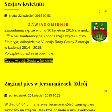
Sesja w kwietniu
środa, 22 kwiecień 2015 09:53
Z A W I A D O M I E N I E
Zawiadamia się, że w dniu 30 kwietnia 2015 r. o godz.
00
9
w sali konferencyjnej (poddasze) Urzędu Gminy
Złotoryja, odbędzie się VI sesja Rady Gminy Złotoryja
w kadencji 2014 - 2018.
Porządek obrad sesji obejmuje:
Czytaj więcej: Sesja w kwietniu
Zaginął pies w Jerzmanicach-Zdrój
poniedziałek, 20 kwiecień 2015 10:23
W dniu 04.04.br. na terenie Jerzmanic-Zdrój zaginął pies
widoczny na zdjęciu. Jeśli ktos posiada o nim jakiekolwiek