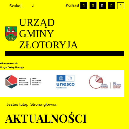
Kontrast
URZĄD
GMINY
ZŁOTORYJA
Witamy na stronie
Witamy na stronie
Witamy na stronie
Urzędu Gminy Złotoryja
Urzędu Gminy Złotoryja
Urzędu Gminy Złotoryja
Jesteś tutaj:
Strona główna
AKTUALNOŚCI