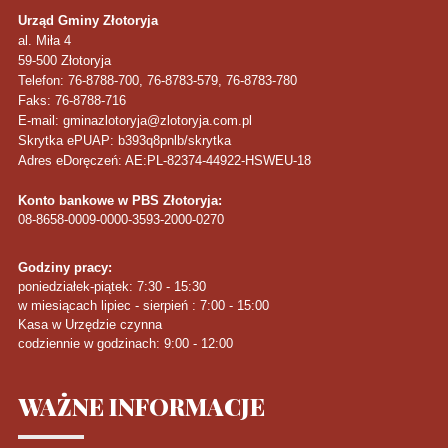
Urząd Gminy Złotoryja
al. Miła 4
59-500
Złotoryja
Telefon
: 76-8788-700, 76-8783-579, 76-8783-780
Faks
: 76-8788-716
E-mail: gminazlotoryja@zlotoryja.com.pl
Skrytka ePUAP: b393q8pnlb/skrytka
Adres eDoręczeń: AE:PL-82374-44922-HSWEU-18
Konto bankowe w PBS Złotoryja:
08-8658-0009-0000-3593-2000-0270
Godziny pracy:
poniedziałek-piątek: 7:30 - 15:30
w miesiącach lipiec - sierpień : 7:00 - 15:00
Kasa w Urzędzie czynna
codziennie w godzinach: 9:00 - 12:00
WAŻNE
INFORMACJE