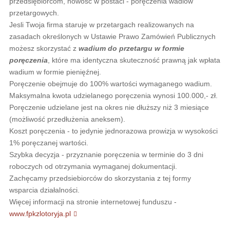
przedsiębiorcom, nowość w postaci - poręczenia wadiów
przetargowych.
Jesli Twoja firma staruje w przetargach realizowanych na
zasadach określonych w Ustawie Prawo Zamówień Publicznych
możesz skorzystać z
wadium do przetargu w formie
poręczenia
, które ma identyczna skuteczność prawną jak wpłata
wadium w formie pienięźnej.
Poręczenie obejmuje do 100% wartości wymaganego wadium.
Maksymalna kwota udzielanego poręczenia wynosi 100.000,- zł.
Poręczenie udzielane jest na okres nie dłuższy niż 3 miesiące
(możliwość przedłużenia aneksem).
Koszt poręczenia - to jedynie jednorazowa prowizja w wysokości
1% poręczanej wartości.
Szybka decyzja - przyznanie poręczenia w terminie do 3 dni
roboczych od otrzymania wymaganej dokumentacji.
Zachęcamy przedsiebiorców do skorzystania z tej formy
wsparcia działalności.
Więcej informacji na stronie internetowej funduszu -
www.fpkzlotoryja.pl