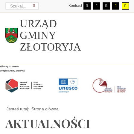
Kontrast
URZĄD
GMINY
ZŁOTORYJA
Witamy na stronie
Witamy na stronie
Witamy na stronie
Urzędu Gminy Złotoryja
Urzędu Gminy Złotoryja
Urzędu Gminy Złotoryja
Jesteś tutaj:
Strona główna
AKTUALNOŚCI