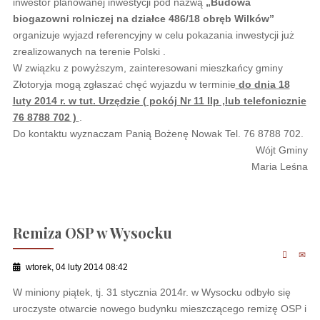
inwestor planowanej inwestycji pod nazwą
„Budowa
biogazowni rolniczej na działce 486/18 obręb Wilków”
organizuje wyjazd referencyjny w celu pokazania inwestycji już
zrealizowanych na terenie Polski .
W związku z powyższym, zainteresowani mieszkańcy gminy
Złotoryja mogą zgłaszać chęć wyjazdu w terminie
do dnia 18
luty 2014 r. w tut. Urzędzie ( pokój Nr 11 IIp ,lub telefonicznie
76 8788 702 )
.
Do kontaktu wyznaczam Panią Bożenę Nowak Tel. 76 8788 702.
Wójt Gminy
Maria Leśna
Remiza OSP w Wysocku
wtorek, 04 luty 2014 08:42
W miniony piątek, tj. 31 stycznia 2014r. w Wysocku odbyło się
uroczyste otwarcie nowego budynku mieszczącego remizę OSP i