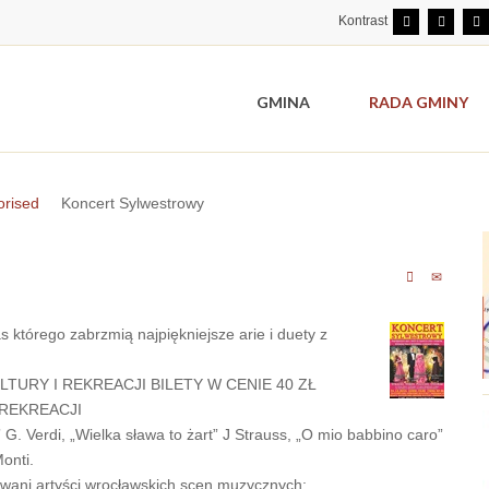
Kontrast
GMINA
RADA GMINY
orised
Koncert Sylwestrowy
którego zabrzmią najpiękniejsze arie i duety z
LTURY I REKREACJI BILETY W CENIE 40 ZŁ
REKREACJI
 G. Verdi, „Wielka sława to żart” J Strauss, „O mio babbino caro”
onti.
owani artyści wrocławskich scen muzycznych: