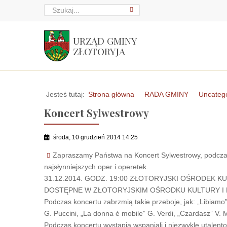
URZĄD GMINY
ZŁOTORYJA
Jesteś tutaj:
Strona główna
RADA GMINY
Uncateg
Koncert Sylwestrowy
środa, 10 grudzień 2014 14:25
Zapraszamy Państwa na Koncert Sylwestrowy, podczas 
najsłynniejszych oper i operetek.
31.12.2014. GODZ. 19:00 ZŁOTORYJSKI OŚRODEK KU
DOSTĘPNE W ZŁOTORYJSKIM OŚRODKU KULTURY I 
Podczas koncertu zabrzmią takie przeboje, jak: „Libiamo”
G. Puccini, „La donna é mobile” G. Verdi, „Czardasz” V. M
Podczas koncertu wystąpią wspaniali i niezwykle utalent