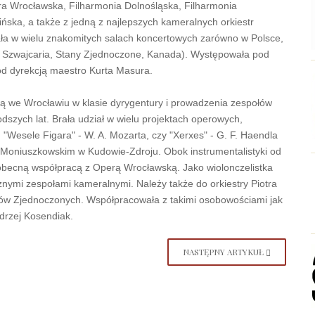
era Wrocławska, Filharmonia Dolnośląska, Filharmonia
ńska, a także z jedną z najlepszych kameralnych orkiestr
a w wielu znakomitych salach koncertowych zarówno w Polsce,
ria, Szwajcaria, Stany Zjednoczone, Kanada). Występowała pod
pod dyrekcją maestro Kurta Masura.
ną we Wrocławiu w klasie dyrygentury i prowadzenia zespołów
szych lat. Brała udział w wielu projektach operowych,
 "Wesele Figara" - W. A. Mozarta, czy "Xerxes" - G. F. Haendla
Moniuszkowskim w Kudowie-Zdroju. Obok instrumentalistyki od
 obecną współpracą z Operą Wrocławską. Jako wiolonczelistka
cznymi zespołami kameralnymi. Należy także do orkiestry Piotra
anów Zjednoczonych. Współpracowała z takimi osobowościami jak
drzej Kosendiak.
NASTĘPNY ARTYKUŁ