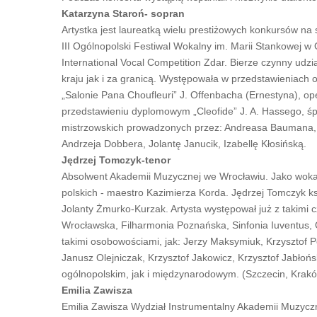
Katarzyna Staroń- sopran
Artystka jest laureatką wielu prestiżowych konkursów na
III Ogólnopolski Festiwal Wokalny im. Marii Stankowej w 
International Vocal Competition Zdar. Bierze czynny udzi
kraju jak i za granicą. Występowała w przedstawieniach o
„Salonie Pana Choufleuri” J. Offenbacha (Ernestyna), ope
przedstawieniu dyplomowym „Cleofide” J. A. Hassego, śp
mistrzowskich prowadzonych przez: Andreasa Baumana, H
Andrzeja Dobbera, Jolantę Janucik, Izabellę Kłosińską.
Jędrzej Tomczyk-tenor
Absolwent Akademii Muzycznej we Wrocławiu. Jako wokal
polskich - maestro Kazimierza Korda. Jędrzej Tomczyk k
Jolanty Żmurko-Kurzak. Artysta występował już z takimi c
Wrocławska, Filharmonia Poznańska, Sinfonia Iuventus,
takimi osobowościami, jak: Jerzy Maksymiuk, Krzysztof 
Janusz Olejniczak, Krzysztof Jakowicz, Krzysztof Jabłoń
ogólnopolskim, jak i międzynarodowym. (Szczecin, Krakó
Emilia Zawisza
Emilia Zawisza Wydział Instrumentalny Akademii Muzyczn