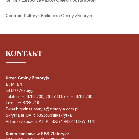
Centrum Kultury i Biblioteka Gminy Złotoryja
KONTAKT
Urząd Gminy Złotoryja
al. Miła 4
59-500
Złotoryja
Telefon
: 76-8788-700, 76-8783-579, 76-8783-780
Faks
: 76-8788-716
E-mail: gminazlotoryja@zlotoryja.com.pl
Skrytka ePUAP: b393q8pnlb/skrytka
Adres eDoręczeń: AE:PL-82374-44922-HSWEU-18
Konto bankowe w PBS Złotoryja: