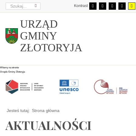
Kontrast
URZĄD
GMINY
ZŁOTORYJA
Witamy na stronie
Witamy na stronie
Witamy na stronie
Urzędu Gminy Złotoryja
Urzędu Gminy Złotoryja
Urzędu Gminy Złotoryja
Jesteś tutaj:
Strona główna
AKTUALNOŚCI