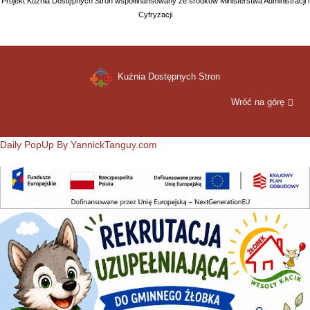
Projekt Kuźnia Dostępnych Stron współfinansowany ze środków Ministerstwa Administracji i
Cyfryzacji
Kuźnia Dostępnych Stron
Wróć na górę
Daily PopUp By YannickTanguy.com