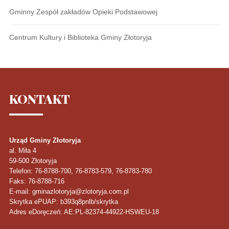
Gminny Zespół zakładów Opieki Podstawowej
Centrum Kultury i Biblioteka Gminy Złotoryja
KONTAKT
Urząd Gminy Złotoryja
al. Miła 4
59-500
Złotoryja
Telefon
: 76-8788-700, 76-8783-579, 76-8783-780
Faks
: 76-8788-716
E-mail: gminazlotoryja@zlotoryja.com.pl
Skrytka ePUAP: b393q8pnlb/skrytka
Adres eDoręczeń: AE:PL-82374-44922-HSWEU-18