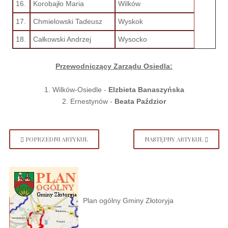
16.
Korobajło Maria
Wilków
17.
Chmielowski Tadeusz
Wyskok
18.
Całkowski Andrzej
Wysocko
Przewodniczący Zarządu Osiedla:
1. Wilków-Osiedle -
Elzbieta Banaszyńska
2. Ernestynów -
Beata Paździor
POPRZEDNI ARTYKUŁ
NASTĘPNY ARTYKUŁ
Plan ogólny Gminy Złotoryja