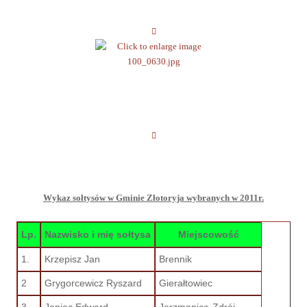
Wykaz sołtysów w Gminie Złotoryja wybranych w 2011r.
Lp.
Nazwisko i mię sołtysa
Miejscowość
1.
Krzepisz Jan
Brennik
2
Grygorcewicz Ryszard
Gierałtowiec