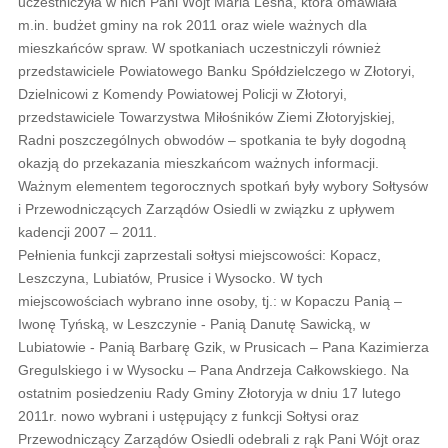
uczestniczyła w nich Pani Wójt Maria Leśna, która omawiała
m.in. budżet gminy na rok 2011 oraz wiele ważnych dla
mieszkańców spraw. W spotkaniach uczestniczyli również
przedstawiciele Powiatowego Banku Spółdzielczego w Złotoryi,
Dzielnicowi z Komendy Powiatowej Policji w Złotoryi,
przedstawiciele Towarzystwa Miłośników Ziemi Złotoryjskiej,
Radni poszczególnych obwodów – spotkania te były dogodną
okazją do przekazania mieszkańcom ważnych informacji.
Ważnym elementem tegorocznych spotkań były wybory Sołtysów
i Przewodniczących Zarządów Osiedli w związku z upływem
kadencji 2007 – 2011.
Pełnienia funkcji zaprzestali sołtysi miejscowości: Kopacz,
Leszczyna, Lubiatów, Prusice i Wysocko. W tych
miejscowościach wybrano inne osoby, tj.: w Kopaczu Panią –
Iwonę Tyńską, w Leszczynie - Panią Danutę Sawicką, w
Lubiatowie - Panią Barbarę Gzik, w Prusicach – Pana Kazimierza
Gregulskiego i w Wysocku – Pana Andrzeja Całkowskiego. Na
ostatnim posiedzeniu Rady Gminy Złotoryja w dniu 17 lutego
2011r. nowo wybrani i ustępujący z funkcji Sołtysi oraz
Przewodniczący Zarządów Osiedli odebrali z rąk Pani Wójt oraz