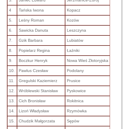
3.
Janiec Edward
Jerzmanice-Zdrój
4
Tańska Iwona
Kopacz
5.
Leśny Roman
Kozów
6.
Sawicka Danuta
Leszczyna
7.
Gzik Barbara
Lubiatów
8.
Popielarz Regina
Łaźniki
9.
Boczkur Henryk
Nowa Wieś Złotoryjska
10.
Pawlus Czesław
Podolany
11.
Gregulski Kaziemierz
Prusice
12.
Wróblewski Stanisław
Pyskowice
13.
Cich Bronisław
Rokitnica
14.
Lizoń Władysław
Rzymówka
15.
Chudzik Małgorzata
Sępów