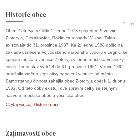
Historie obce
Obec Złotoryja vznikla 1. ledna 1973 spojením tří vesnic:
Złotoryja, Gierałtowiec, Rokitnica a osady Wilków. Takto
existovala do 31. prosince 1987. Ke 2. lednu 1988 došlo na
základě usnesení Vojvodského národního výboru v Legnici ke
spojení města a vesnice Złotoryja v jeden městsko-vesnický
celek. Tento stav vydržel do 31. prosince 1991. V roce 1992
umožnila změna legislativy odpojení vesnice od města.
Samostatnou činnost zahájila obec Złotoryja opět k 1. dubnu
1992. Od této doby existují dva správní celky se stejným
názvem, městská obec a vesnická obec.
Czytaj więcej: Historie obce
Zajímavosti obce