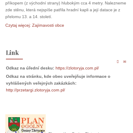
příkopem (z východní strany) hlubokým cca 4 metry. Nalezneme
zde stěnu, která nejspíše patřila hradní kapli a její datace je z
přelomu 13. a 14. století.
Czytaj więcej: Zajímavosti obce
Link
Odkaz na úřední desku:
https://zlotoryja.com.pl/
Odkaz na stránku, kde obec uveřejňuje informace o
vyhlášených veřejných zakázkách:
http://przetargi.zlotoryja.com.pl/