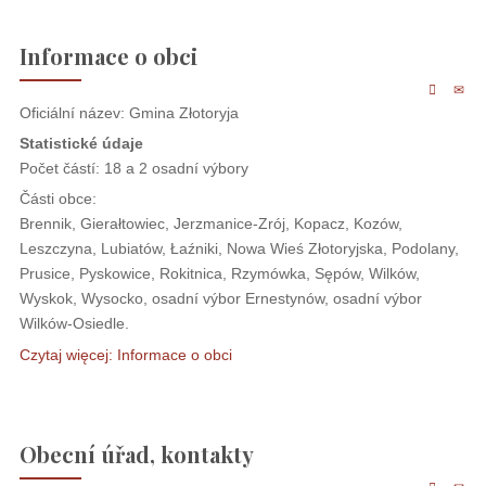
Informace o obci
Oficiální název: Gmina Złotoryja
Statistické údaje
Počet částí: 18 a 2 osadní výbory
Části obce:
Brennik, Gierałtowiec, Jerzmanice-Zrój, Kopacz, Kozów,
Leszczyna, Lubiatów, Łaźniki, Nowa Wieś Złotoryjska, Podolany,
Prusice, Pyskowice, Rokitnica, Rzymówka, Sępów, Wilków,
Wyskok, Wysocko, osadní výbor Ernestynów, osadní výbor
Wilków-Osiedle.
Czytaj więcej: Informace o obci
Obecní úřad, kontakty