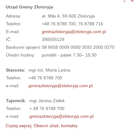
Urząd Gminy Złotoryja
Adresa:
al. Miła 4, 59-500 Zlotoryja
Telefon:
+48 76 8788 700, 76 8788 716
E-mail:
gminazlotoryja@zlotoryja.com.pl
IČ:
390555129
Bankovní spojení:
08 8658 0009 0000 3593 2000 0270
Úřední hodiny:
pondělí - pátek 7:30– 15:30
Starosta:
mgr inż. Maria Leśna
Telefon:
+48 76 8788 700
e-mail:
gminazlotoryja@zlotoryja.com.pl
Tajemník
:
mgr Janina Ziółek
Telefon:
+ 48 76 8788 700
e-mail:
gminazlotoryja@zlotoryja.com.pl
Czytaj więcej: Obecní úřad, kontakty