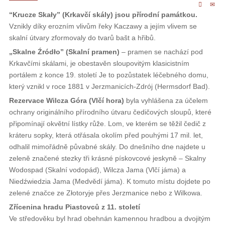
“Krucze Skały” (Krkavčí skály) jsou přírodní památkou.
Vznikly díky erozním vlivům řeky Kaczawy a jejím vlivem se
skalní útvary zformovaly do tvarů bašt a hřibů.
„Skalne Źródło” (Skalní pramen)
– pramen se nachází pod
Krkavčími skálami, je obestavěn sloupovitým klasicistním
portálem z konce 19. století Je to pozůstatek léčebného domu,
který vznikl v roce 1881 v Jerzmanicích-Zdrój (Hermsdorf Bad).
Rezervace Wilcza Góra (Vlčí hora)
byla vyhlášena za účelem
ochrany originálního přírodního útvaru čedičových sloupů, které
připomínají okvětní lístky růže. Lom, ve kterém se těžil čedič z
kráteru sopky, která otřásala okolím před pouhými 17 mil. let,
odhalil mimořádně půvabné skály. Do dnešního dne najdete u
zeleně značené stezky tři krásné pískovcové jeskyně – Skalny
Wodospad (Skalní vodopád), Wilcza Jama (Vlčí jáma) a
Niedźwiedzia Jama (Medvědí jáma). K tomuto místu dojdete po
zelené značce ze Złotoryje přes Jerzmanice nebo z Wilkowa.
Zřícenina hradu Piastovců z 11. století
Ve středověku byl hrad obehnán kamennou hradbou a dvojitým