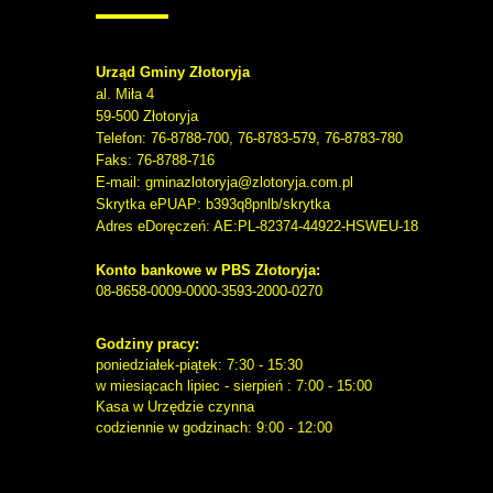
Urząd Gminy Złotoryja
al. Miła 4
59-500
Złotoryja
Telefon
: 76-8788-700, 76-8783-579, 76-8783-780
Faks
: 76-8788-716
E-mail: gminazlotoryja@zlotoryja.com.pl
Skrytka ePUAP: b393q8pnlb/skrytka
Adres eDoręczeń: AE:PL-82374-44922-HSWEU-18
Konto bankowe w PBS Złotoryja:
08-8658-0009-0000-3593-2000-0270
Godziny pracy:
poniedziałek-piątek: 7:30 - 15:30
w miesiącach lipiec - sierpień : 7:00 - 15:00
Kasa w Urzędzie czynna
codziennie w godzinach: 9:00 - 12:00