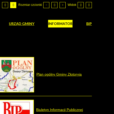
Rozmiar czcionki
Widok
URZĄD GMINY
INFORMATOR
BIP
Plan ogólny Gminy Złotoryja
Biuletyn Informacji Publicznej