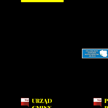
URZĄD
GMINY